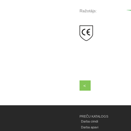
Ražotājs:
<
PREČU KATALOGS
Darba cimdi
Darba apavi