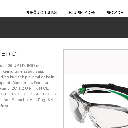
PREČU GRUPAS
LEJUPIELĀDES
PIEGĀDE
HYBRID
illes 506 UP HYBRID no
 kājiņu un elastīgu saiti.
lles kuri tiek pielietoti ar kājiņu
s apstrādātas pret svīšanu un
jums: 2C-1,2 U FT K N CE.
 166 FT CE / U 175 -F 506UG U
: Anti-Scratch + Anti-Fog (KN -
Univet