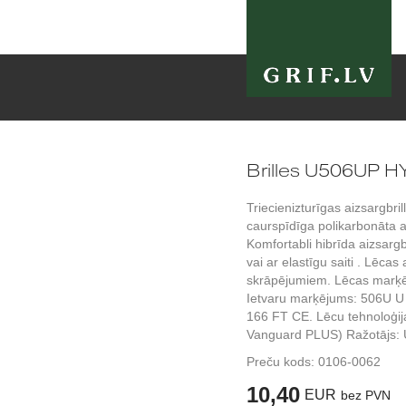
Brilles U506UP 
Triecienizturīgas aizsargbr
caurspīdīga polikarbonāta ar
Komfortabli hibrīda aizsargbri
vai ar elastīgu saiti . Lēca
skrāpējumiem. Lēcas marķē
Ietvaru marķējums: 506U U
166 FT CE. Lēcu tehnoloģija
Vanguard PLUS) Ražotājs: 
Preču kods:
0106-0062
10,40
EUR
bez PVN