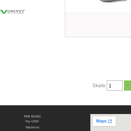
Skaits
PAR MUMS
Par GRIF
Vakances