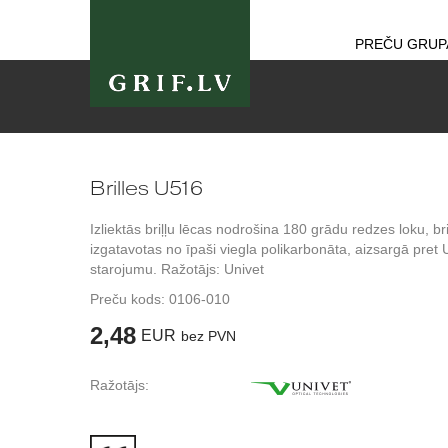
PREČU GRUP
Brilles U516
Izliektās briļļu lēcas nodrošina 180 grādu redzes loku, bri
izgatavotas no īpaši viegla polikarbonāta, aizsargā pret
starojumu. Ražotājs: Univet
Preču kods:
0106-010
2,48
EUR
bez PVN
Ražotājs: