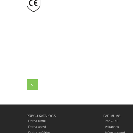
<
PREČU KATALOGS
PAR MUMS
Darba cimdi
Par GRIF
Darba apavi
Vakances
Darba apģērbs
Mūsu partneri