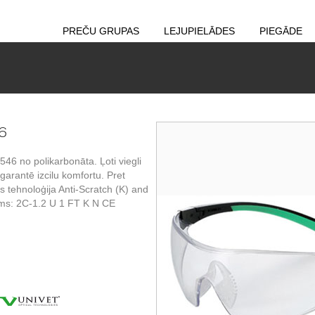
PREČU GRUPAS
LEJUPIELĀDES
PIEGĀDE
46
546 no polikarbonāta. Ļoti viegli
 garantē izcilu komfortu. Pret
 tehnoloģija Anti-Scratch (K) and
ums: 2C-1.2 U 1 FT K N CE