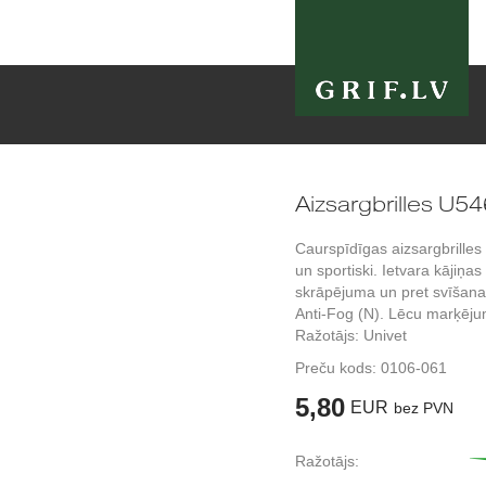
Aizsargbrilles U5
Caurspīdīgas aizsargbrilles 
un sportiski. Ietvara kājiņas
skrāpējuma un pret svīšanas
Anti-Fog (N). Lēcu marķēj
Ražotājs: Univet
Preču kods:
0106-061
5,80
EUR
bez PVN
Ražotājs: