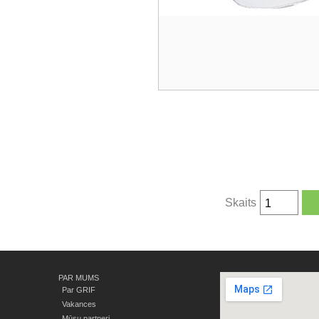
Skaits
PAR MUMS
Par GRIF
Vakances
Mūsu partneri