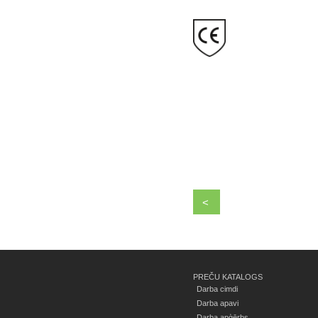
<
PREČU KATALOGS
Darba cimdi
Darba apavi
Darba apģērbs