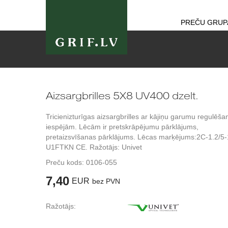
PREČU GRUP
Aizsargbrilles 5X8 UV400 dzelt.
Tricienizturīgas aizsargbrilles ar kājiņu garumu regulēša
iespējām. Lēcām ir pretskrāpējumu pārklājums,
pretaizsvīšanas pārklājums. Lēcas marķējums:2C-1.2/5-
U1FTKN CE. Ražotājs: Univet
Preču kods:
0106-055
7,40
EUR
bez PVN
Ražotājs: