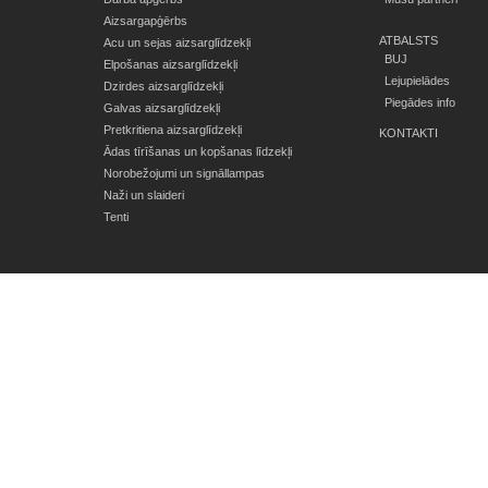
Aizsargapģērbs
ATBALSTS
Acu un sejas aizsarglīdzekļi
BUJ
Elpošanas aizsarglīdzekļi
Lejupielādes
Dzirdes aizsarglīdzekļi
Piegādes info
Galvas aizsarglīdzekļi
Pretkritiena aizsarglīdzekļi
KONTAKTI
Ādas tīrīšanas un kopšanas līdzekļi
Norobežojumi un signāllampas
Naži un slaideri
Tenti