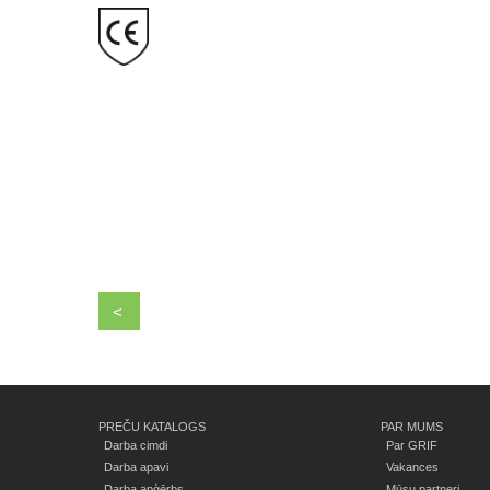
<
PREČU KATALOGS
PAR MUMS
Darba cimdi
Par GRIF
Darba apavi
Vakances
Darba apģērbs
Mūsu partneri