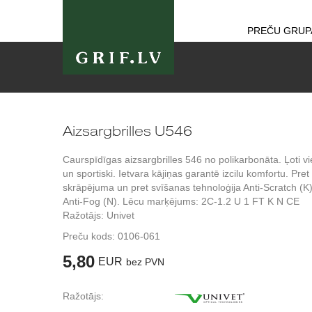
PREČU GRUP
Aizsargbrilles U546
Caurspīdīgas aizsargbrilles 546 no polikarbonāta. Ļoti vi
un sportiski. Ietvara kājiņas garantē izcilu komfortu. Pret
skrāpējuma un pret svīšanas tehnoloģija Anti-Scratch (K
Anti-Fog (N). Lēcu marķējums: 2C-1.2 U 1 FT K N CE
Ražotājs: Univet
Preču kods:
0106-061
5,80
EUR
bez PVN
Ražotājs: