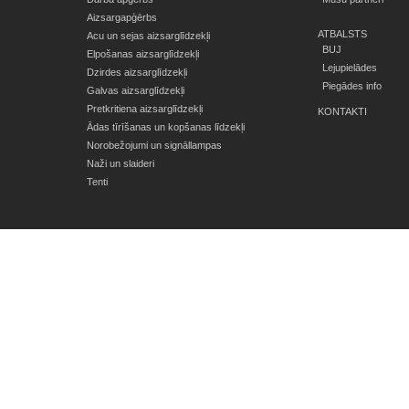
Aizsargapģērbs
ATBALSTS
Acu un sejas aizsarglīdzekļi
BUJ
Elpošanas aizsarglīdzekļi
Lejupielādes
Dzirdes aizsarglīdzekļi
Piegādes info
Galvas aizsarglīdzekļi
Pretkritiena aizsarglīdzekļi
KONTAKTI
Ādas tīrīšanas un kopšanas līdzekļi
Norobežojumi un signāllampas
Naži un slaideri
Tenti