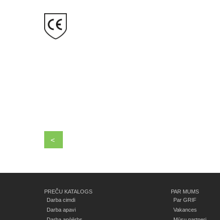
<
PREČU KATALOGS
PAR MUMS
Darba cimdi
Par GRIF
Darba apavi
Vakances
Darba apģērbs
Mūsu partneri