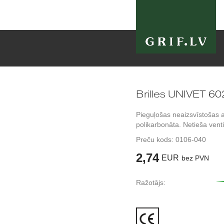
Brilles UNIVET 60
Pieguļošas neaizsvīstošas a
polikarbonāta. Netieša venti
Preču kods:
0106-040
2,74
EUR
bez PVN
Ražotājs: