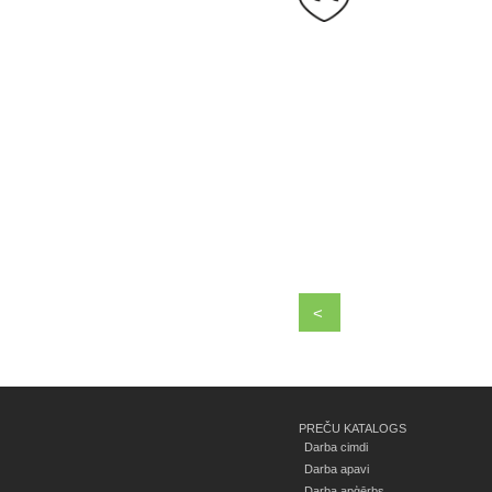
<
PREČU KATALOGS
Darba cimdi
Darba apavi
Darba apģērbs