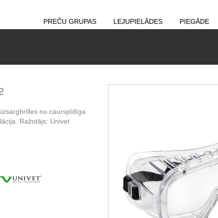
PREČU GRUPAS
LEJUPIELĀDES
PIEGĀDE
2
izsargbrilles no caurspīdīga
lācija. Ražotājs: Univet