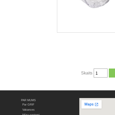
Skaits
PAR MUMS
Par GRIF
Vakances
Mūsu partneri