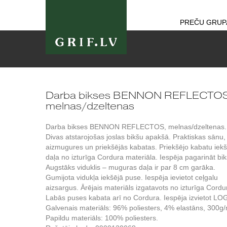
PREČU GRUP
Darba bikses BENNON REFLECTOS
melnas/dzeltenas
Darba bikses BENNON REFLECTOS, melnas/dzeltenas.
Divas atstarojošas joslas bikšu apakšā. Praktiskas sānu,
aizmugures un priekšējās kabatas. Priekšējo kabatu iekš
daļa no izturīga Cordura materiāla. Iespēja pagarināt bik
Augstāks viduklis – muguras daļa ir par 8 cm garāka.
Gumijota vidukļa iekšējā puse. Iespēja ievietot ceļgalu
aizsargus. Ārējais materiāls izgatavots no izturīga Cordu
Labās puses kabata arī no Cordura. Iespēja izvietot LO
Galvenais materiāls: 96% poliesters, 4% elastāns, 300g
Papildu materiāls: 100% poliesters.