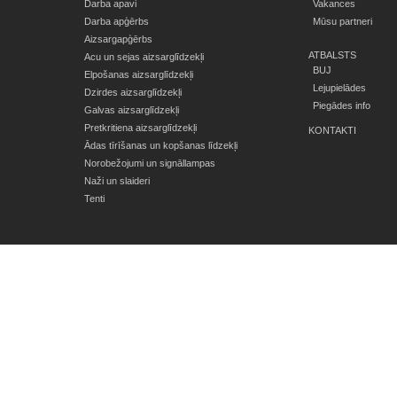
Darba apavi
Vakances
Darba apģērbs
Mūsu partneri
Aizsargapģērbs
ATBALSTS
Acu un sejas aizsarglīdzekļi
BUJ
Elpošanas aizsarglīdzekļi
Lejupielādes
Dzirdes aizsarglīdzekļi
Piegādes info
Galvas aizsarglīdzekļi
Pretkritiena aizsarglīdzekļi
KONTAKTI
Ādas tīrīšanas un kopšanas līdzekļi
Norobežojumi un signāllampas
Naži un slaideri
Tenti