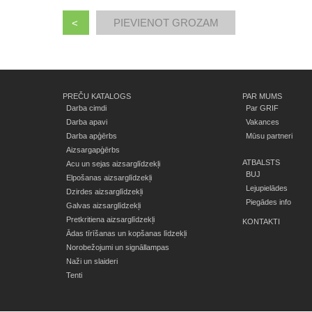
<
PREČU KATALOGS
PAR MUMS
Darba cimdi
Par GRIF
Darba apavi
Vakances
Darba apģērbs
Mūsu partneri
Aizsargapģērbs
ATBALSTS
Acu un sejas aizsarglīdzekļi
BUJ
Elpošanas aizsarglīdzekļi
Lejupielādes
Dzirdes aizsarglīdzekļi
Piegādes info
Galvas aizsarglīdzekļi
Pretkritiena aizsarglīdzekļi
KONTAKTI
Ādas tīrīšanas un kopšanas līdzekļi
Norobežojumi un signāllampas
Naži un slaideri
Tenti