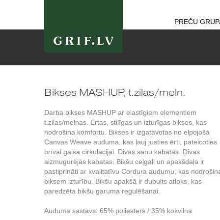
PREČU GRUP
Bikses MASHUP, t.zilas/meln.
Darba bikses MASHUP ar elastīgiem elementiem
t.zilas/melnas. Ērtas, stilīgas un izturīgas bikses, kas
nodrošina komfortu. Bikses ir izgatavotas no elpojoša
Canvas Weave auduma, kas ļauj justies ērti, pateicoties
brīvai gaisa cirkulācijai. Divas sānu kabatas. Divas
aizmugurējās kabatas. Bikšu ceļgali un apakšdaļa ir
pastiprināti ar kvalitatīvu Cordura audumu, kas nodrošin
biksem izturību. Bikšu apakšā ir dubults atloks, kas
paredzēta bikšu garuma regulēšanai.
Auduma sastāvs: 65% poliesters / 35% kokvilna