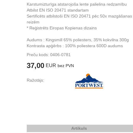
Karstumizturīga atstarojoša lente palielina redzamību
Atbilst EN ISO 20471 standartam
Sertificēts atbilstoši EN ISO 20471 pēc 50x mazgāšanas
reizēm
* Reģistrēts Eiropas Kopienas dizains
Audums : Kingsmill 65% poliesters, 35% kokvilna 300g
Kontrasta apģērbs : 100% poliestera 600D audums
Preču kods:
0406-0781
37,00
EUR
bez PVN
Ražotājs:
Artikuls