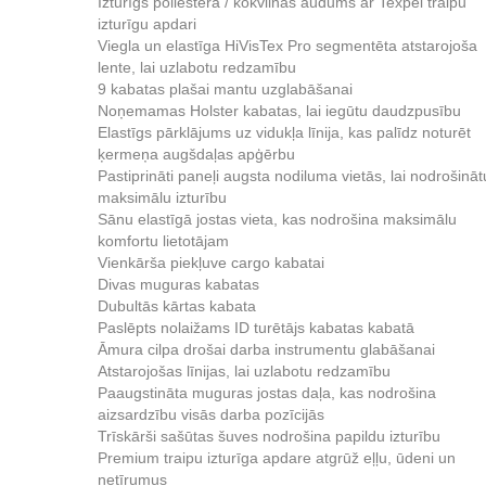
Izturīgs poliestera / kokvilnas audums ar Texpel traipu
izturīgu apdari
Viegla un elastīga HiVisTex Pro segmentēta atstarojoša
lente, lai uzlabotu redzamību
9 kabatas plašai mantu uzglabāšanai
Noņemamas Holster kabatas, lai iegūtu daudzpusību
Elastīgs pārklājums uz vidukļa līnija, kas palīdz noturēt
ķermeņa augšdaļas apģērbu
Pastiprināti paneļi augsta nodiluma vietās, lai nodrošināt
maksimālu izturību
Sānu elastīgā jostas vieta, kas nodrošina maksimālu
komfortu lietotājam
Vienkārša piekļuve cargo kabatai
Divas muguras kabatas
Dubultās kārtas kabata
Paslēpts nolaižams ID turētājs kabatas kabatā
Āmura cilpa drošai darba instrumentu glabāšanai
Atstarojošas līnijas, lai uzlabotu redzamību
Paaugstināta muguras jostas daļa, kas nodrošina
aizsardzību visās darba pozīcijās
Trīskārši sašūtas šuves nodrošina papildu izturību
Premium traipu izturīga apdare atgrūž eļļu, ūdeni un
netīrumus