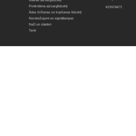
Galvas aizsarglīdzekļi
Pretkritiena aizsarglīdzekļi
KONTAKTI
Ādas tīrīšanas un kopšanas līdzekļi
Norobežojumi un signāllampas
Naži un slaideri
Tenti