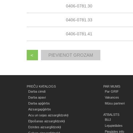
0406-0781.30
0406-0781.33
0406-0781.41
<
PREČU KATALOGS
PAR MUMS
Darba cimdi
Par GRIF
Darba apavi
Vakances
Darba apģērbs
Mūsu partneri
Aizsargapģērbs
ATBALSTS
Acu un sejas aizsarglīdzekļi
BUJ
Elpošanas aizsarglīdzekļi
Lejupielādes
Dzirdes aizsarglīdzekļi
Piegādes info