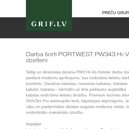
PREČU GRUP
Darba šorti PORTWEST PW343 Hi-Vi
dzelteni
Stilīgi un dinamiska dizaina PW3 Hi-Vis Holster darba šor
piedāvā modernu aprīkojumu, kas nodrošina lielisku dar
komfortu. Daudzas kabatas, noņemas kabatas, kabatas
kabatā, kabatas - kārtridžs un ērta piekļuves augšstilba
kabatai nodrošina lielisku drošību. Premium iezīmes ietv
HiVisTex Pro atstarojošo lenti, kājstarpes stiprinājumu, 
cilpu un pastiprinātas detaļas augstas nodiluma vietās, la
nodrošinātu maksimālu izturību.
Iespējas