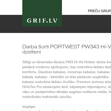
PREČU GRUP
Darba šorti PORTWEST PW343 Hi-Vi
dzelteni
Stilīgi un dinamiska dizaina PW3 Hi-Vis Holster darba šor
piedāvā modernu aprīkojumu, kas nodrošina lielisku dar
komfortu. Daudzas kabatas, noņemas kabatas, kabatas
kabatā, kabatas - kārtridžs un ērta piekļuves augšstilba
kabatai nodrošina lielisku drošību. Premium iezīmes ietv
HiVisTex Pro atstarojošo lenti, kājstarpes stiprinājumu, 
cilpu un pastiprinātas detaļas augstas nodiluma vietās, la
nodrošinātu maksimālu izturību.
Iespējas