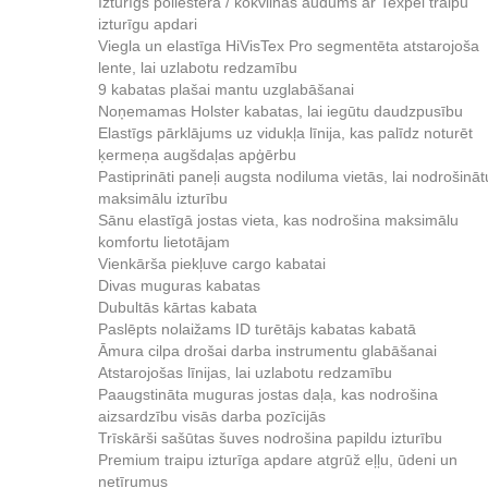
Izturīgs poliestera / kokvilnas audums ar Texpel traipu
izturīgu apdari
Viegla un elastīga HiVisTex Pro segmentēta atstarojoša
lente, lai uzlabotu redzamību
9 kabatas plašai mantu uzglabāšanai
Noņemamas Holster kabatas, lai iegūtu daudzpusību
Elastīgs pārklājums uz vidukļa līnija, kas palīdz noturēt
ķermeņa augšdaļas apģērbu
Pastiprināti paneļi augsta nodiluma vietās, lai nodrošināt
maksimālu izturību
Sānu elastīgā jostas vieta, kas nodrošina maksimālu
komfortu lietotājam
Vienkārša piekļuve cargo kabatai
Divas muguras kabatas
Dubultās kārtas kabata
Paslēpts nolaižams ID turētājs kabatas kabatā
Āmura cilpa drošai darba instrumentu glabāšanai
Atstarojošas līnijas, lai uzlabotu redzamību
Paaugstināta muguras jostas daļa, kas nodrošina
aizsardzību visās darba pozīcijās
Trīskārši sašūtas šuves nodrošina papildu izturību
Premium traipu izturīga apdare atgrūž eļļu, ūdeni un
netīrumus