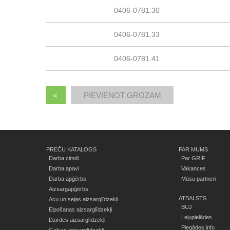
0406-0781.30
0406-0781.33
0406-0781.41
<
PREČU KATALOGS
PAR MUMS
Darba cimdi
Par GRIF
Darba apavi
Vakances
Darba apģērbs
Mūsu partneri
Aizsargapģērbs
ATBALSTS
Acu un sejas aizsarglīdzekļi
BUJ
Elpošanas aizsarglīdzekļi
Lejupielādes
Dzirdes aizsarglīdzekļi
Piegādes info