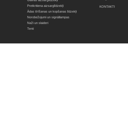
Galvas aizsarglīdzekļi
Pretkritiena aizsarglīdzekļi
KONTAKTI
Ādas tīrīšanas un kopšanas līdzekļi
Norobežojumi un signāllampas
Naži un slaideri
Tenti