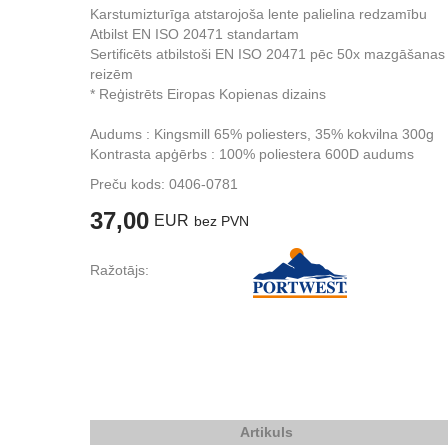
Karstumizturīga atstarojoša lente palielina redzamību
Atbilst EN ISO 20471 standartam
Sertificēts atbilstoši EN ISO 20471 pēc 50x mazgāšanas
reizēm
* Reģistrēts Eiropas Kopienas dizains
Audums : Kingsmill 65% poliesters, 35% kokvilna 300g
Kontrasta apģērbs : 100% poliestera 600D audums
Preču kods:
0406-0781
37,00
EUR
bez PVN
Ražotājs:
Artikuls