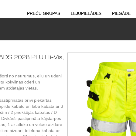
PREČU GRUPAS
LEJUPIELĀDES
PIEGĀDE
TADS 2028 PLU Hi-Vis,
orti no netīrumus, eļļu un ūdeni
tu kokvilnas oderi un
 atklātajās vietās.
tiprinātas brīvi piekārtas
apildu kabatu un labā kabata ar 3
ām / 2 priekšējās kabatas / D
 Divkārši pastiprināta kājstarpes
as, 1 ar atloku un velcro aizdare
elcro aizdari, telefona kabata ar