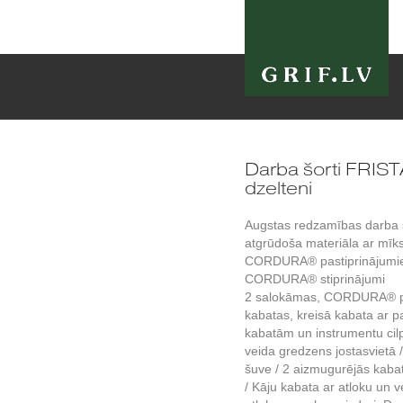
Darba šorti FRIS
dzelteni
Augstas redzamības darba š
atgrūdoša materiāla ar mīks
CORDURA® pastiprinājumiem
CORDURA® stiprinājumi
2 salokāmas, CORDURA® pas
kabatas, kreisā kabata ar p
kabatām un instrumentu cilp
veida gredzens jostasvietā /
šuve / 2 aizmugurējās kabat
/ Kāju kabata ar atloku un v