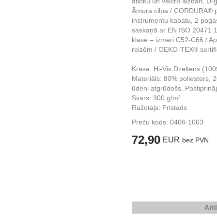
atloku un velcro aizdari, D-
Āmura cilpa / CORDURA® pa
instrumentu kabatu, 2 pogas
saskaņā ar EN ISO 20471 1.
klase – izmēri C52-C66 / A
reizēm / OEKO-TEX® sertific
Krāsa: Hi-Vis Dzeltens (10
Materiāls: 80% poliesters, 
ūdeni atgrūdošs. Pastiprin
Svars: 300 g/m²
Ražotājs: Fristads
Preču kods:
0406-1063
72,90
EUR
bez PVN
Art