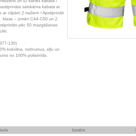
gredzens un ID kartes kabata /
stiprināta salokāma kabata ar
 ar cilpām 2 nažiem / Apstiprināti
 klase – izmēri C44-C50 un 2.
pstiprināts pēc 50 mazgāšanas
ēti.
0977-130)
20% kokvilna, netīrumus, eļļu un
ājums no 100% poliamīda.
ikuls
Izmērs