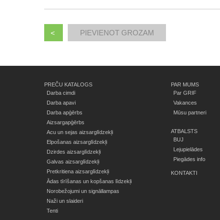
<
PREČU KATALOGS
PAR MUMS
Darba cimdi
Par GRIF
Darba apavi
Vakances
Darba apģērbs
Mūsu partneri
Aizsargapģērbs
ATBALSTS
Acu un sejas aizsarglīdzekļi
BUJ
Elpošanas aizsarglīdzekļi
Lejupielādes
Dzirdes aizsarglīdzekļi
Piegādes info
Galvas aizsarglīdzekļi
Pretkritiena aizsarglīdzekļi
KONTAKTI
Ādas tīrīšanas un kopšanas līdzekļi
Norobežojumi un signāllampas
Naži un slaideri
Tenti