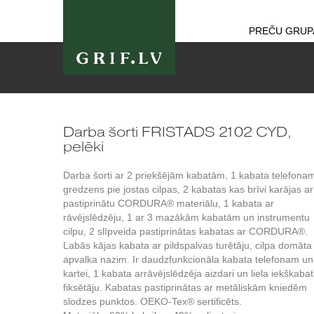
PREČU GRUP
Darba šorti FRISTADS 2102 CYD,
pelēki
Darba šorti ar 2 priekšējām kabatām, 1 kabata telefonam
gredzens pie jostas cilpas, 2 kabatas kas brīvi karājas ar
pastiprinātu CORDURA® materiālu, 1 kabata ar
rāvējslēdzēju, 1 ar 3 mazākām kabatām un instrumentu
cilpu, 2 slīpveida pastiprinātas kabatas ar CORDURA®.
Labās kājas kabata ar pildspalvas turētāju, cilpa domāta
apvalka nazim. Ir daudzfunkcionāla kabata telefonam un
kartei, 1 kabata arrāvējslēdzēja aizdari un liela iekškabat
fiksētāju. Kabatas pastiprinātas ar metāliskām kniedēm
slodzes punktos. OEKO-Tex® sertificēts.