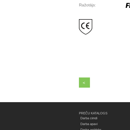
Ražotājs:
<
PREČU KATALOGS
Darba cimdi
Darba apavi
Darba apģērbs