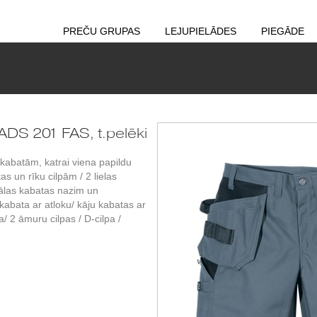
PREČU GRUPAS
LEJUPIELĀDES
PIEGĀDE
ADS 201 FAS, t.pelēki
 kabatām, katrai viena papildu
 un rīku cilpām / 2 lielas
ālas kabatas nazim un
 kabata ar atloku/ kāju kabatas ar
/ 2 āmuru cilpas / D-cilpa /