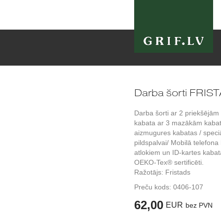
Darba šorti FRIST
Darba šorti ar 2 priekšējām
kabata ar 3 mazākām kabatas
aizmugures kabatas / speci
pildspalvai/ Mobilā telefona
atlokiem un ID-kartes kabata
OEKO-Tex® sertificēti.
Ražotājs: Fristads
Preču kods:
0406-107
62,00
EUR
bez PVN