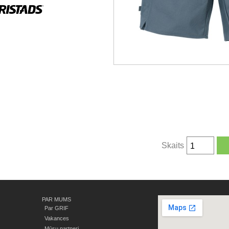
Skaits
PAR MUMS
Par GRIF
Vakances
Mūsu partneri