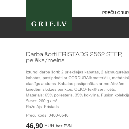
PREČU GRUP
Darba šorti FRISTADS 2562 STFP,
pelēks/melns
Izturīgi darba šorti: 2 priekšējās kabatas, 2 aizmugurejas
kabatas, pastiprināti ar CORDURA® materiālu, mehānīsk
elastīgs audums. Kabatas pastiprinātas ar metāliskām
kniedēm slodzes punktos. OEKO-Tex® sertificēts.
Materiāls: 65% poliesteris, 35% kokvilna. Fusion kolekcij
Svars: 260 g / m².
Ražotājs: Fristads
Preču kods:
0400-0546
46,90
EUR
bez PVN