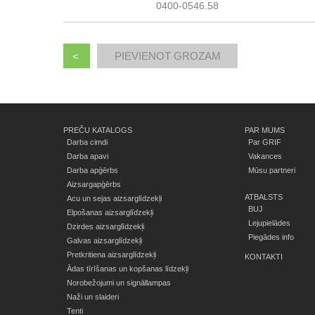
0400-0546.58
<
PREČU KATALOGS
PAR MUMS
Darba cimdi
Par GRIF
Darba apavi
Vakances
Darba apģērbs
Mūsu partneri
Aizsargapģērbs
ATBALSTS
Acu un sejas aizsarglīdzekļi
BUJ
Elpošanas aizsarglīdzekļi
Lejupielādes
Dzirdes aizsarglīdzekļi
Piegādes info
Galvas aizsarglīdzekļi
Pretkritiena aizsarglīdzekļi
KONTAKTI
Ādas tīrīšanas un kopšanas līdzekļi
Norobežojumi un signāllampas
Naži un slaideri
Tenti