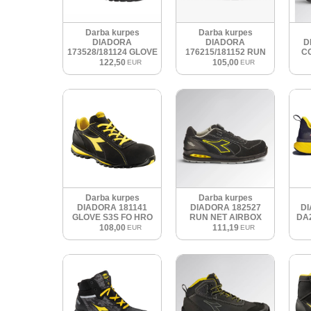
Darba kurpes
Darba kurpes
DIADORA
DIADORA
D
173528/181124 GLOVE
176215/181152 RUN
C
NET LOW PRO S3SL
NET AIRBOX MATRYX
122,50
105,00
EUR
EUR
SR HRO ESD
S3 SRC
Darba kurpes
Darba kurpes
DIADORA 181141
DIADORA 182527
D
GLOVE S3S FO HRO
RUN NET AIRBOX
DA
BOA LOW S3S FO SR
108,00
111,19
EUR
EUR