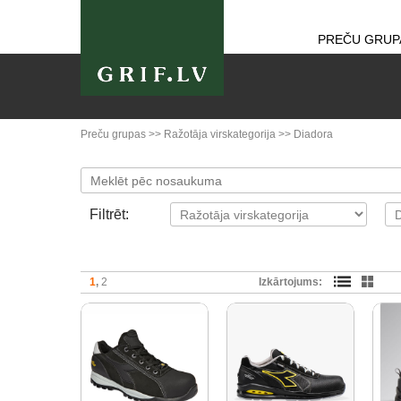
PREČU GRUP
Preču grupas
>>
Ražotāja virskategorija
>>
Diadora
Filtrēt:
1
2
Izkārtojums: