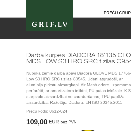
PREČU GRUP
Darba kurpes DIADORA 181135 GL
MDS LOW S3 HRO SRC t.zilas C95
Nubuka zemie darba apavi Diadora GLOVE MDS 17766
Low S3 HRO SRC t.zilas C9545. Ūdeni atgrūdoši, ar
alumīnija pirkstu aizsargkapi. Air Mesh odere. Izņemama
perforētā, ar amortizatora ieliktni, PU putas iekšzole. K
starpzole aizsardzībai no caurduršanas, TPU papēža
aizsardzība. Ražotājs: Diadora. EN ISO 20345:2011
Preču kods:
0612-024
109,00
EUR
bez PVN