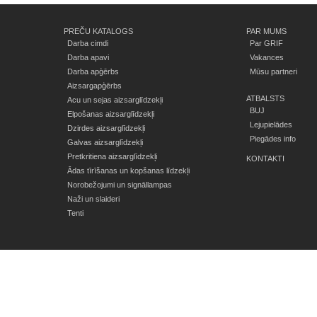
PREČU KATALOGS
PAR MUMS
Darba cimdi
Par GRIF
Darba apavi
Vakances
Darba apģērbs
Mūsu partneri
Aizsargapģērbs
ATBALSTS
Acu un sejas aizsarglīdzekļi
BUJ
Elpošanas aizsarglīdzekļi
Lejupielādes
Dzirdes aizsarglīdzekļi
Piegādes info
Galvas aizsarglīdzekļi
Pretkritiena aizsarglīdzekļi
KONTAKTI
Ādas tīrīšanas un kopšanas līdzekļi
Norobežojumi un signāllampas
Naži un slaideri
Tenti