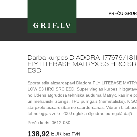
PREČU GRUP
Darba kurpes DIADORA 177679/181
FLY LITEBASE MATRYX S3 HRO S
ESD
Sporta stila aizsargapavi Diadora FLY LITEBASE MATR
LOW S3 HRO SRC ESD. Super vieglas kurpes ir izgatav
no Udēns atgrūdoša tehniska auduma Matryx, kas ir elp
un mehāniski izturīgs. TPU purngals (nemetālisks). K S
starpzole aizsardzībai no caurduršanas. Vibram Litebas
tehnoloģijas zole. 200J oglekļa šķiedras purngalā daļā.
Preču kods:
0612-050
138,92
EUR
bez PVN