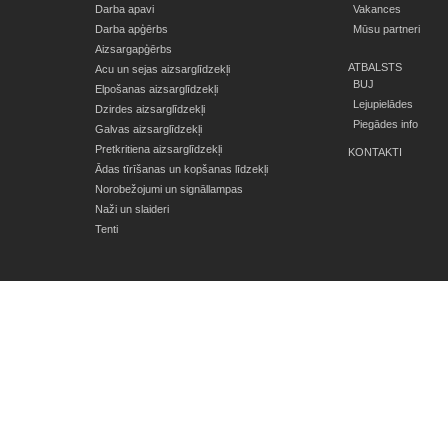
Darba apavi
Vakances
Darba apģērbs
Mūsu partneri
Aizsargapģērbs
ATBALSTS
Acu un sejas aizsarglīdzekļi
BUJ
Elpošanas aizsarglīdzekļi
Lejupielādes
Dzirdes aizsarglīdzekļi
Piegādes info
Galvas aizsarglīdzekļi
Pretkritiena aizsarglīdzekļi
KONTAKTI
Ādas tīrīšanas un kopšanas līdzekļi
Norobežojumi un signāllampas
Naži un slaideri
Tenti