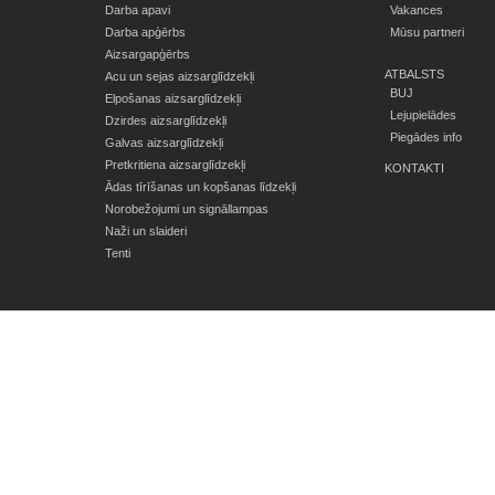
Darba apavi
Vakances
Darba apģērbs
Mūsu partneri
Aizsargapģērbs
ATBALSTS
Acu un sejas aizsarglīdzekļi
BUJ
Elpošanas aizsarglīdzekļi
Lejupielādes
Dzirdes aizsarglīdzekļi
Piegādes info
Galvas aizsarglīdzekļi
Pretkritiena aizsarglīdzekļi
KONTAKTI
Ādas tīrīšanas un kopšanas līdzekļi
Norobežojumi un signāllampas
Naži un slaideri
Tenti