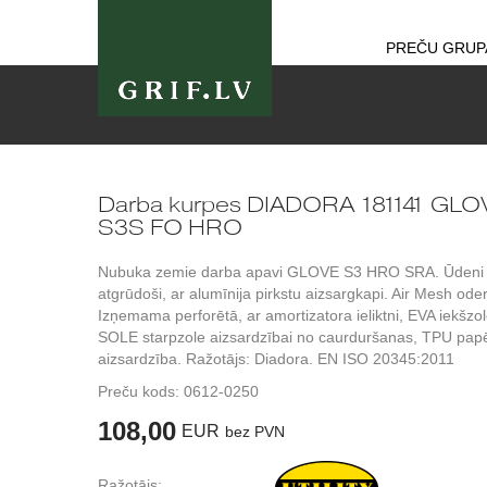
PREČU GRUP
Darba kurpes DIADORA 181141 GLO
S3S FO HRO
Nubuka zemie darba apavi GLOVE S3 HRO SRA. Ūdeni
atgrūdoši, ar alumīnija pirkstu aizsargkapi. Air Mesh ode
Izņemama perforētā, ar amortizatora ieliktni, EVA iekšzol
SOLE starpzole aizsardzībai no caurduršanas, TPU pap
aizsardzība. Ražotājs: Diadora. EN ISO 20345:2011
Preču kods:
0612-0250
108,00
EUR
bez PVN
Ražotājs: