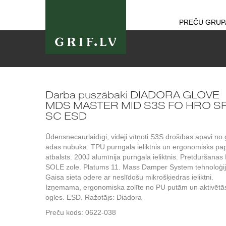
PREČU GRUP
Darba puszābaki DIADORA GLOVE
MDS MASTER MID S3S FO HRO S
SC ESD
Ūdensnecaurlaidīgi, vidēji vītņoti S3S drošības apavi no
ādas nubuka. TPU purngala ieliktnis un ergonomisks pa
atbalsts. 200J alumīnija purngala ieliktnis. Pretduršanas 
SOLE zole. Platums 11. Mass Damper System tehnoloģij
Gaisa sieta odere ar neslīdošu mikrošķiedras ieliktni.
Izņemama, ergonomiska zolīte no PU putām un aktivētā
ogles. ESD. Ražotājs: Diadora
Preču kods:
0622-038