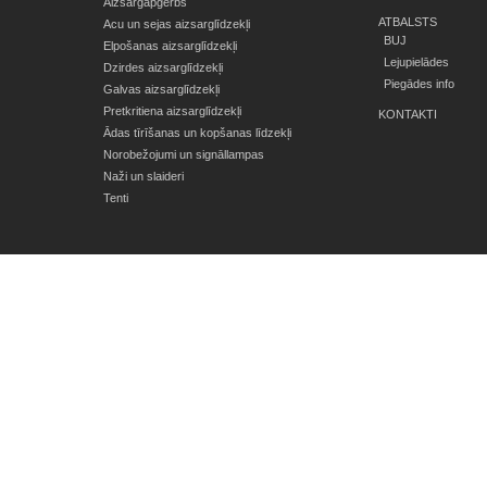
Aizsargapģērbs
ATBALSTS
Acu un sejas aizsarglīdzekļi
BUJ
Elpošanas aizsarglīdzekļi
Lejupielādes
Dzirdes aizsarglīdzekļi
Piegādes info
Galvas aizsarglīdzekļi
Pretkritiena aizsarglīdzekļi
KONTAKTI
Ādas tīrīšanas un kopšanas līdzekļi
Norobežojumi un signāllampas
Naži un slaideri
Tenti