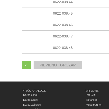
0622-038.44
0622-038.45
0622-038.46
0622-038.47
0622-038.48
<
PREČU KATALOGS
PAR MUMS
Darba cimdi
Par GRIF
Darba apavi
Vakances
Darba apģērbs
Mūsu partneri