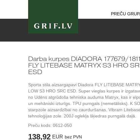
PREČU GRUP
Darba kurpes DIADORA 177679/181
FLY LITEBASE MATRYX S3 HRO S
ESD
Sporta stila aizsargapavi Diadora FLY LITEBASE MATR
LOW S3 HRO SRC ESD. Super vieglas kurpes ir izgatav
no Udēns atgrūdoša tehniska auduma Matryx, kas ir elp
un mehāniski izturīgs. TPU purngals (nemetālisks). K S
starpzole aizsardzībai no caurduršanas. Vibram Litebas
tehnoloģijas zole. 200J oglekļa šķiedras purngalā daļā.
Preču kods:
0612-050
138,92
EUR
bez PVN