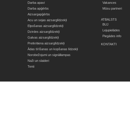
Darba apavi
Vakances
Darba apģērbs
Mūsu partneri
Aizsargapģērbs
ATBALSTS
Acu un sejas aizsarglīdzekļi
BUJ
Elpošanas aizsarglīdzekļi
Lejupielādes
Dzirdes aizsarglīdzekļi
Piegādes info
Galvas aizsarglīdzekļi
Pretkritiena aizsarglīdzekļi
KONTAKTI
Ādas tīrīšanas un kopšanas līdzekļi
Norobežojumi un signāllampas
Naži un slaideri
Tenti