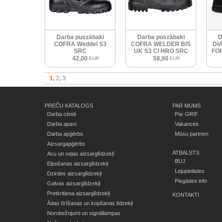
Darba puszābaki
Darba puszābaki
D
COFRA Weddel S3
COFRA WELDER BIS
DI
SRC
UK S3 CI HRO SRC
FO
42,00
58,90
EUR
EUR
1
2
3
PREČU KATALOGS
PAR MUMS
Darba cimdi
Par GRIF
Darba apavi
Vakances
Darba apģērbs
Mūsu partneri
Aizsargapģērbs
ATBALSTS
Acu un sejas aizsarglīdzekļi
BUJ
Elpošanas aizsarglīdzekļi
Lejupielādes
Dzirdes aizsarglīdzekļi
Piegādes info
Galvas aizsarglīdzekļi
Pretkritiena aizsarglīdzekļi
KONTAKTI
Ādas tīrīšanas un kopšanas līdzekļi
Norobežojumi un signāllampas