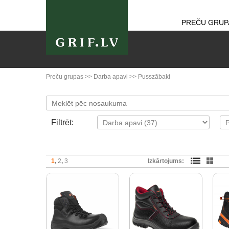
PREČU GRUP
Preču grupas
>>
Darba apavi
>>
Pusszābaki
Filtrēt:
1
2
3
Izkārtojums: