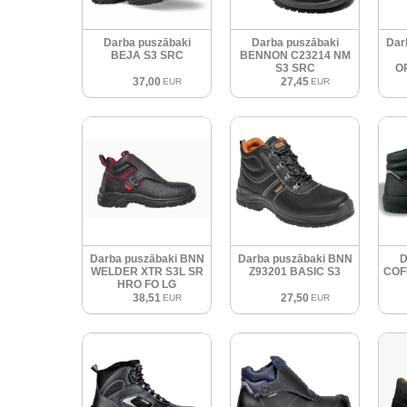
Darba puszābaki
Darba puszābaki
Dar
BEJA S3 SRC
BENNON C23214 NM
S3 SRC
O
37,00
27,45
EUR
EUR
Darba puszābaki BNN
Darba puszābaki BNN
D
WELDER XTR S3L SR
Z93201 BASIC S3
COF
HRO FO LG
38,51
27,50
EUR
EUR