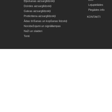
Elpošanas aizsarglīdzekļi
Lejupielādes
Dzirdes aizsarglīdzekļi
Piegādes info
Galvas aizsarglīdzekļi
Pretkritiena aizsarglīdzekļi
KONTAKTI
Ādas tīrīšanas un kopšanas līdzekļi
Norobežojumi un signāllampas
Naži un slaideri
Tenti