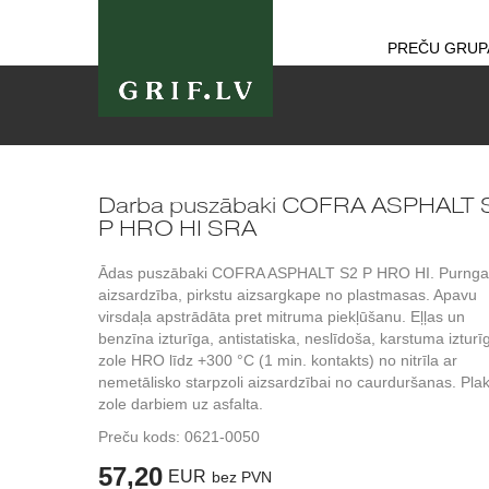
PREČU GRUP
Darba puszābaki COFRA ASPHALT 
P HRO HI SRA
Ādas puszābaki COFRA ASPHALT S2 P HRO HI. Purnga
aizsardzība, pirkstu aizsargkape no plastmasas. Apavu
virsdaļa apstrādāta pret mitruma piekļūšanu. Eļļas un
benzīna izturīga, antistatiska, neslīdoša, karstuma izturī
zole HRO līdz +300 °C (1 min. kontakts) no nitrīla ar
nemetālisko starpzoli aizsardzībai no caurduršanas. Pla
zole darbiem uz asfalta.
Preču kods:
0621-0050
57,20
EUR
bez PVN