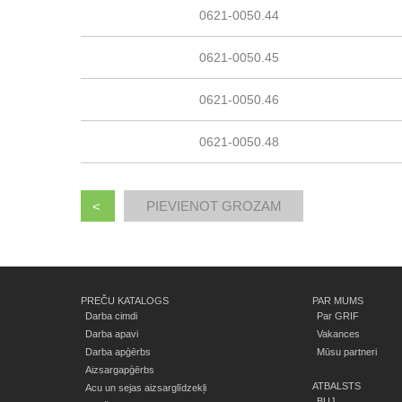
0621-0050.44
0621-0050.45
0621-0050.46
0621-0050.48
<
PREČU KATALOGS
PAR MUMS
Darba cimdi
Par GRIF
Darba apavi
Vakances
Darba apģērbs
Mūsu partneri
Aizsargapģērbs
ATBALSTS
Acu un sejas aizsarglīdzekļi
BUJ