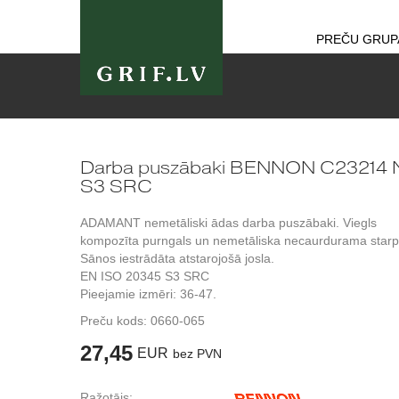
PREČU GRUP
Darba puszābaki BENNON C23214
S3 SRC
ADAMANT nemetāliski ādas darba puszābaki. Viegls
kompozīta purngals un nemetāliska necaurdurama starp
Sānos iestrādāta atstarojošā josla.
EN ISO 20345 S3 SRC
Pieejamie izmēri: 36-47.
Preču kods:
0660-065
27,45
EUR
bez PVN
Ražotājs: