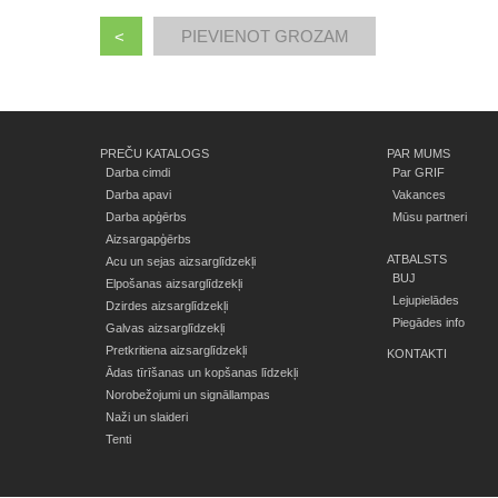
<
PREČU KATALOGS
PAR MUMS
Darba cimdi
Par GRIF
Darba apavi
Vakances
Darba apģērbs
Mūsu partneri
Aizsargapģērbs
ATBALSTS
Acu un sejas aizsarglīdzekļi
BUJ
Elpošanas aizsarglīdzekļi
Lejupielādes
Dzirdes aizsarglīdzekļi
Piegādes info
Galvas aizsarglīdzekļi
Pretkritiena aizsarglīdzekļi
KONTAKTI
Ādas tīrīšanas un kopšanas līdzekļi
Norobežojumi un signāllampas
Naži un slaideri
Tenti