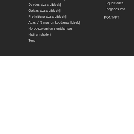
Lejupielādes
Dzirdes aizsarglīdzekļi
Piegādes info
Galvas aizsarglīdzekļi
Pretkritiena aizsarglīdzekļi
KONTAKTI
Ādas tīrīšanas un kopšanas līdzekļi
Norobežojumi un signāllampas
Naži un slaideri
Tenti