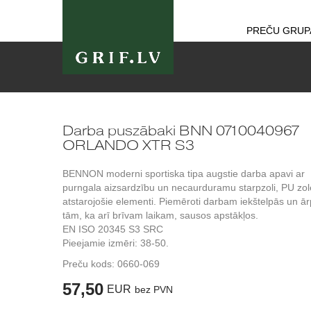
PREČU GRUP
Darba puszābaki BNN 0710040967
ORLANDO XTR S3
BENNON moderni sportiska tipa augstie darba apavi ar
purngala aizsardzību un necaurduramu starpzoli, PU zole
atstarojošie elementi. Piemēroti darbam iekštelpās un ā
tām, ka arī brīvam laikam, sausos apstākļos.
EN ISO 20345 S3 SRC
Pieejamie izmēri: 38-50.
Preču kods:
0660-069
57,50
EUR
bez PVN