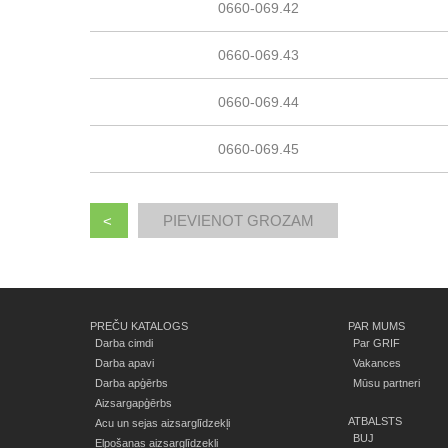
0660-069.42
0660-069.43
0660-069.44
0660-069.45
<
PREČU KATALOGS
PAR MUMS
Darba cimdi
Par GRIF
Darba apavi
Vakances
Darba apģērbs
Mūsu partneri
Aizsargapģērbs
ATBALSTS
Acu un sejas aizsarglīdzekļi
BUJ
Elpošanas aizsarglīdzekļi