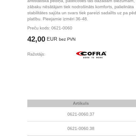
antistatiska pēdiņa, pateicoties tās dažādam biezumam,
zābaku nēsātājam tiek nodrošināts komforts, palielināta
stabilitātes sajūta un svars tiek pareizi sadalīts uz pa pē
platību. Pieejamie izmēri 36-48.
Preču kods:
0621-0060
42,00
EUR
bez PVN
Ražotājs:
Artikuls
0621-0060.37
0621-0060.38