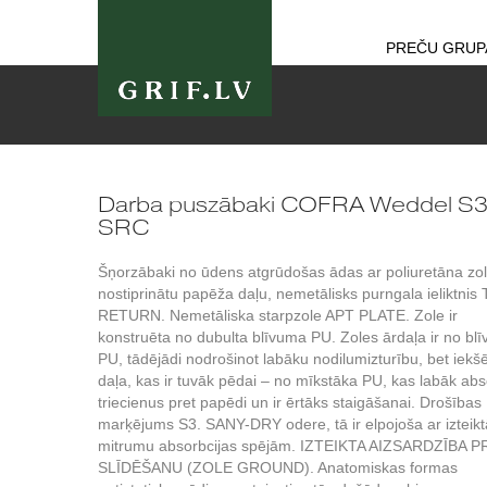
PREČU GRUP
Darba puszābaki COFRA Weddel S
SRC
Šņorzābaki no ūdens atgrūdošas ādas ar poliuretāna zol
nostiprinātu papēža daļu, nemetālisks purngala ieliktnis
RETURN. Nemetāliska starpzole APT PLATE. Zole ir
konstruēta no dubulta blīvuma PU. Zoles ārdaļa ir no blī
PU, tādējādi nodrošinot labāku nodilumizturību, bet iekš
daļa, kas ir tuvāk pēdai – no mīkstāka PU, kas labāk ab
triecienus pret papēdi un ir ērtāks staigāšanai. Drošības
marķējums S3. SANY-DRY odere, tā ir elpojoša ar izteik
mitrumu absorbcijas spējām. IZTEIKTA AIZSARDZĪBA 
SLĪDĒŠANU (ZOLE GROUND). Anatomiskas formas