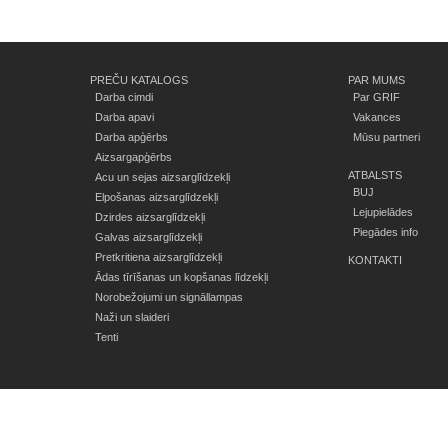
PREČU KATALOGS
PAR MUMS
Darba cimdi
Par GRIF
Darba apavi
Vakances
Darba apģērbs
Mūsu partneri
Aizsargapģērbs
ATBALSTS
Acu un sejas aizsarglīdzekļi
BUJ
Elpošanas aizsarglīdzekļi
Lejupielādes
Dzirdes aizsarglīdzekļi
Piegādes info
Galvas aizsarglīdzekļi
Pretkritiena aizsarglīdzekļi
KONTAKTI
Ādas tīrīšanas un kopšanas līdzekļi
Norobežojumi un signāllampas
Naži un slaideri
Tenti