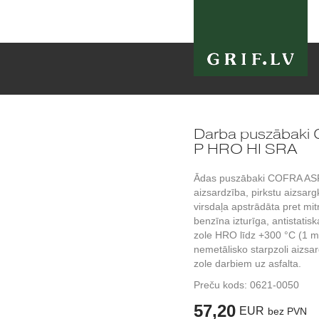
Darba puszābak
P HRO HI SRA
Ādas puszābaki COFRA AS
aizsardzība, pirkstu aizsa
virsdaļa apstrādāta pret mi
benzīna izturīga, antistatis
zole HRO līdz +300 °C (1 min
nemetālisko starpzoli aizsa
zole darbiem uz asfalta.
Preču kods:
0621-0050
57,20
EUR
bez PVN