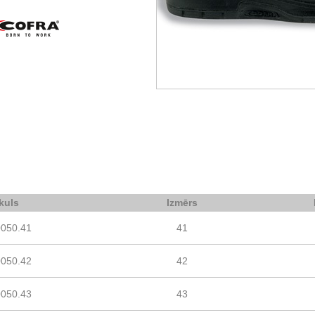
ikuls
Izmērs
0050.41
41
0050.42
42
0050.43
43