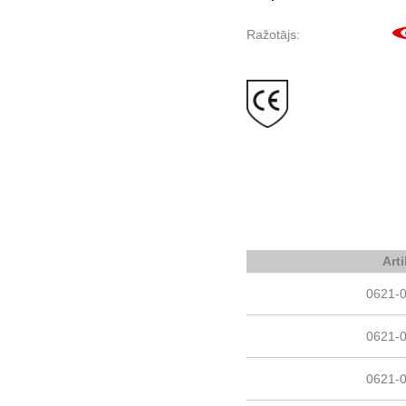
Ražotājs:
Art
0621-
0621-
0621-