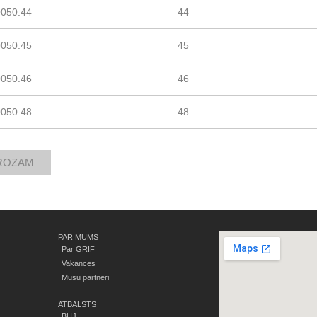
0050.44
44
0050.45
45
0050.46
46
0050.48
48
PAR MUMS
Par GRIF
Vakances
Mūsu partneri
ATBALSTS
BUJ