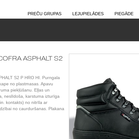
PREČU GRUPAS
LEJUPIELĀDES
PIEGĀDE
i COFRA ASPHALT S2
PHALT S2 P HRO HI. Purngala
rgkape no plastmasas. Apavu
truma piekļūšanu. Eļļas un
ka, neslīdoša, karstuma izturīga
. kontakts) no nitrīla ar
rdzībai no caurduršanas. Plakana