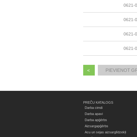
0621-
0621-
0621-
0621-
<
PREČU KATALOGS
Darba cimdi
Darba apavi
Darba apģērbs
Aizsargapģērbs
Acu un sejas aizsarglīdzekļi