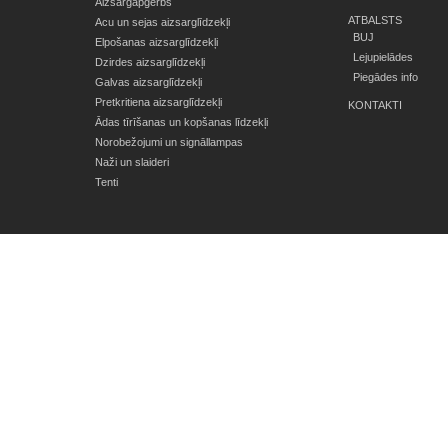
Aizsargapģērbs
ATBALSTS
Acu un sejas aizsarglīdzekļi
BUJ
Elpošanas aizsarglīdzekļi
Lejupielādes
Dzirdes aizsarglīdzekļi
Piegādes info
Galvas aizsarglīdzekļi
Pretkritiena aizsarglīdzekļi
KONTAKTI
Ādas tīrīšanas un kopšanas līdzekļi
Norobežojumi un signāllampas
Naži un slaideri
Tenti