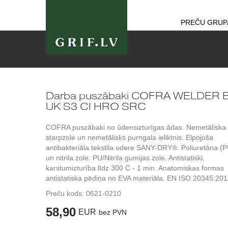
PREČU GRUP
Darba puszābaki COFRA WELDER 
UK S3 CI HRO SRC
COFRA puszābaki no ūdensizturīgas ādas. Nemetāliska
starpzole un nemetālisks purngala ieliktnis. Elpojoša
antibakteriāla tekstila odere SANY-DRY®. Poliuretāna (P
un nitrila zole. PU/Nitrila gumijas zole. Antistatiski,
karstumizturība līdz 300 C - 1 min. Anatomiskas formas
antistatiska pēdiņa no EVA materiāla. EN ISO 20345:201
Preču kods:
0621-0210
58,90
EUR
bez PVN