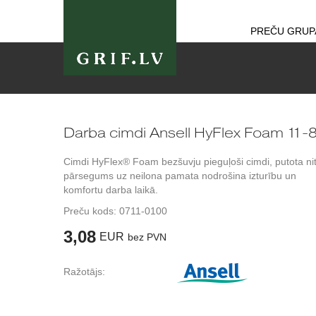
PREČU GRUP
Darba cimdi Ansell HyFlex Foam 11-
Cimdi HyFlex® Foam bezšuvju pieguļoši cimdi, putota nit
pārsegums uz neilona pamata nodrošina izturību un
komfortu darba laikā.
Preču kods:
0711-0100
3,08
EUR
bez PVN
Ražotājs: