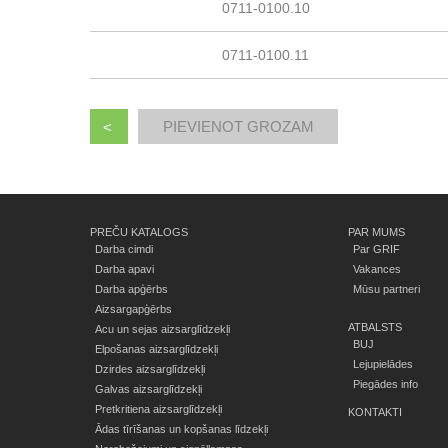
0711-0100.10
0711-0100.11
<
PREČU KATALOGS
PAR MUMS
Darba cimdi
Par GRIF
Darba apavi
Vakances
Darba apģērbs
Mūsu partneri
Aizsargapģērbs
ATBALSTS
Acu un sejas aizsarglīdzekļi
BUJ
Elpošanas aizsarglīdzekļi
Lejupielādes
Dzirdes aizsarglīdzekļi
Piegādes info
Galvas aizsarglīdzekļi
Pretkritiena aizsarglīdzekļi
KONTAKTI
Ādas tīrīšanas un kopšanas līdzekļi