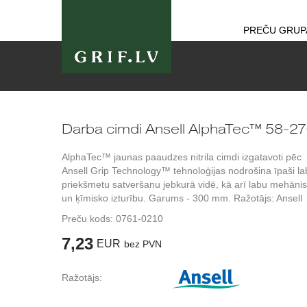
PREČU GRUP
Darba cimdi Ansell AlphaTec™ 58-2
AlphaTec™ jaunas paaudzes nitrila cimdi izgatavoti pēc
Ansell Grip Technology™ tehnoloģijas nodrošina īpaši la
priekšmetu satveršanu jebkurā vidē, kā arī labu mehāni
un ķīmisko izturību. Garums - 300 mm. Ražotājs: Ansell
Preču kods:
0761-0210
7,23
EUR
bez PVN
Ražotājs: