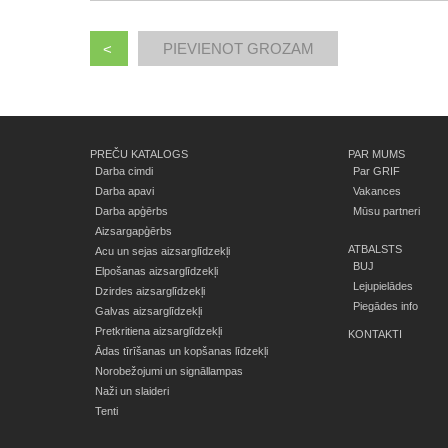
<
PREČU KATALOGS
PAR MUMS
Darba cimdi
Par GRIF
Darba apavi
Vakances
Darba apģērbs
Mūsu partneri
Aizsargapģērbs
ATBALSTS
Acu un sejas aizsarglīdzekļi
BUJ
Elpošanas aizsarglīdzekļi
Lejupielādes
Dzirdes aizsarglīdzekļi
Piegādes info
Galvas aizsarglīdzekļi
Pretkritiena aizsarglīdzekļi
KONTAKTI
Ādas tīrīšanas un kopšanas līdzekļi
Norobežojumi un signāllampas
Naži un slaideri
Tenti