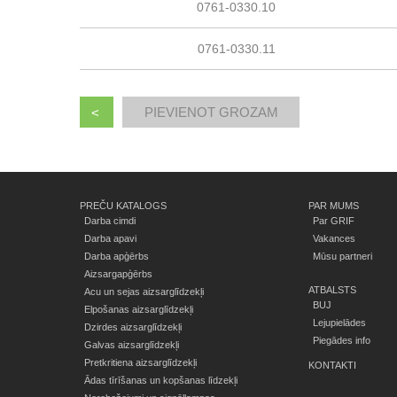
0761-0330.10
0761-0330.11
<
PREČU KATALOGS
PAR MUMS
Darba cimdi
Par GRIF
Darba apavi
Vakances
Darba apģērbs
Mūsu partneri
Aizsargapģērbs
ATBALSTS
Acu un sejas aizsarglīdzekļi
BUJ
Elpošanas aizsarglīdzekļi
Lejupielādes
Dzirdes aizsarglīdzekļi
Piegādes info
Galvas aizsarglīdzekļi
Pretkritiena aizsarglīdzekļi
KONTAKTI
Ādas tīrīšanas un kopšanas līdzekļi