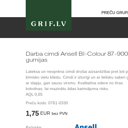
PREČU GRUP
Darba cimdi Ansell BI-Colour 87-900
gumijas
Lateksa un neoprēna cimdi drošai aizsardzībai pret ļoti 
ķīmisko vielu klāstu. Cimdi ir izturīgi un ar lielisku saķeri
ar slapju, gan sausu virsmu. Kvalitatīva odere no tīras
kokvilnas, lai mazinātu ādas kairinājuma risku.
AQL 0,65
Preču kods:
0761-0330
1,75
EUR
bez PVN
Ražotājs: