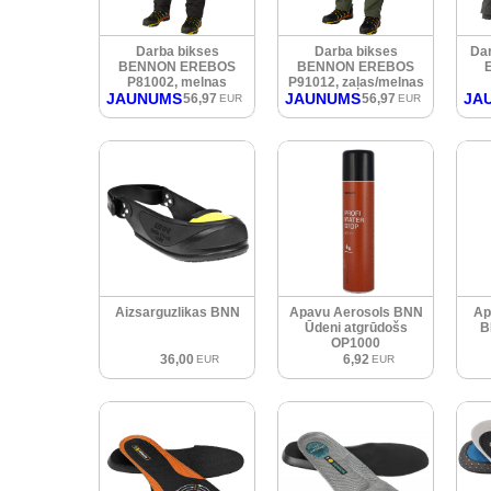
Darba bikses
Darba bikses
Da
BENNON EREBOS
BENNON EREBOS
P81002, melnas
P91012, zaļas/melnas
JAUNUMS
JAUNUMS
JA
56,97
56,97
EUR
EUR
Aizsarguzlikas BNN
Apavu Aerosols BNN
Ap
Ūdeni atgrūdošs
B
OP1000
36,00
6,92
EUR
EUR