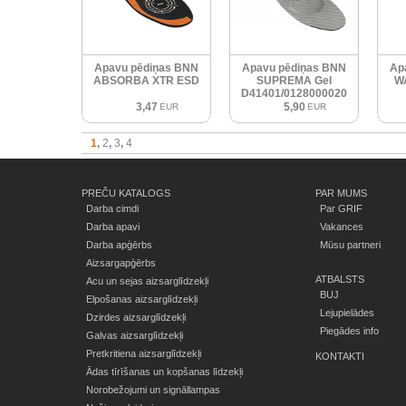
Apavu pēdiņas BNN
Apavu pēdiņas BNN
Ap
ABSORBA XTR ESD
SUPREMA Gel
W
D41401/0128000020
3,47
5,90
EUR
EUR
1
2
3
4
PREČU KATALOGS
PAR MUMS
Darba cimdi
Par GRIF
Darba apavi
Vakances
Darba apģērbs
Mūsu partneri
Aizsargapģērbs
ATBALSTS
Acu un sejas aizsarglīdzekļi
BUJ
Elpošanas aizsarglīdzekļi
Lejupielādes
Dzirdes aizsarglīdzekļi
Piegādes info
Galvas aizsarglīdzekļi
Pretkritiena aizsarglīdzekļi
KONTAKTI
Ādas tīrīšanas un kopšanas līdzekļi
Norobežojumi un signāllampas