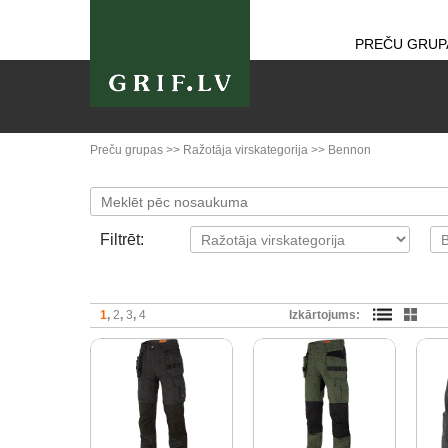
PREČU GRUP
Preču grupas
>>
Ražotāja virskategorija
>>
Bennon
Filtrēt:
1
2
3
4
Izkārtojums: