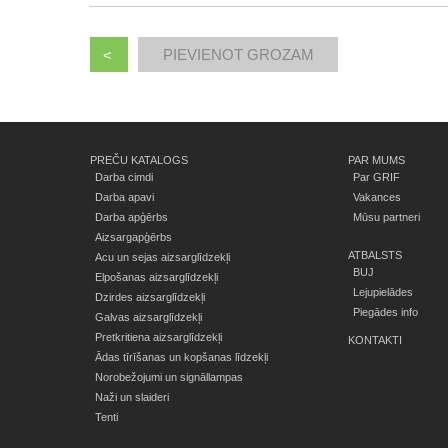
<
PREČU KATALOGS
PAR MUMS
Darba cimdi
Par GRIF
Darba apavi
Vakances
Darba apģērbs
Mūsu partneri
Aizsargapģērbs
ATBALSTS
Acu un sejas aizsarglīdzekļi
BUJ
Elpošanas aizsarglīdzekļi
Lejupielādes
Dzirdes aizsarglīdzekļi
Piegādes info
Galvas aizsarglīdzekļi
Pretkritiena aizsarglīdzekļi
KONTAKTI
Ādas tīrīšanas un kopšanas līdzekļi
Norobežojumi un signāllampas
Naži un slaideri
Tenti