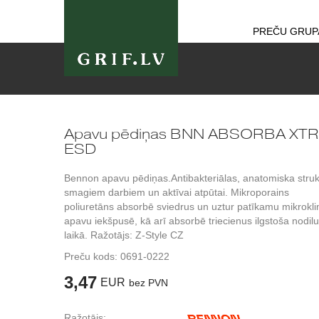
PREČU GRUP
Apavu pēdiņas BNN ABSORBA XTR
ESD
Bennon apavu pēdiņas.Antibakteriālas, anatomiska struk
smagiem darbiem un aktīvai atpūtai. Mikroporains
poliuretāns absorbē sviedrus un uztur patīkamu mikrokl
apavu iekšpusē, kā arī absorbē triecienus ilgstoša nodi
laikā. Ražotājs: Z-Style CZ
Preču kods:
0691-0222
3,47
EUR
bez PVN
Ražotājs: