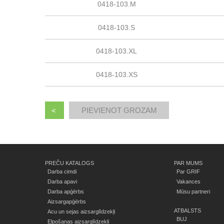
0418-103.M
0418-103.S
0418-103.XL
0418-103.XS
<
PREČU KATALOGS
PAR MUMS
Darba cimdi
Par GRIF
Darba apavi
Vakances
Darba apģērbs
Mūsu partneri
Aizsargapģērbs
ATBALSTS
Acu un sejas aizsarglīdzekļi
BUJ
Elpošanas aizsarglīdzekļi