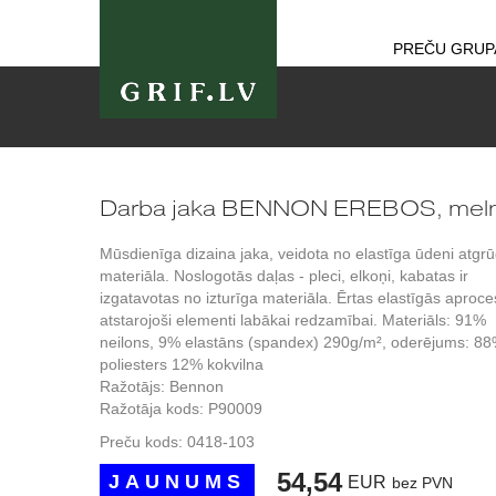
PREČU GRUP
Darba jaka BENNON EREBOS, mel
Mūsdienīga dizaina jaka, veidota no elastīga ūdeni atgr
materiāla. Noslogotās daļas - pleci, elkoņi, kabatas ir
izgatavotas no izturīga materiāla. Ērtas elastīgās aproce
atstarojoši elementi labākai redzamībai. Materiāls: 91%
neilons, 9% elastāns (spandex) 290g/m², oderējums: 8
poliesters 12% kokvilna
Ražotājs: Bennon
Ražotāja kods: P90009
Preču kods:
0418-103
54,54
JAUNUMS
EUR
bez PVN