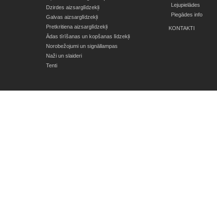
Lejupielādes
Dzirdes aizsarglīdzekļi
Piegādes info
Galvas aizsarglīdzekļi
Pretkritiena aizsarglīdzekļi
KONTAKTI
Ādas tīrīšanas un kopšanas līdzekļi
Norobežojumi un signāllampas
Naži un slaideri
Tenti