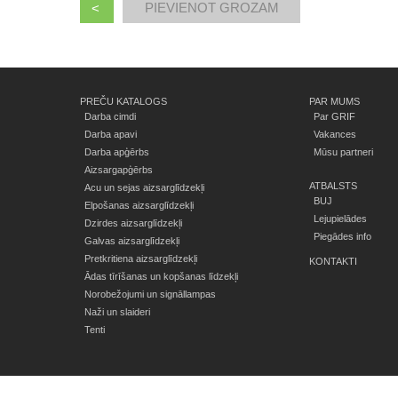
<
PREČU KATALOGS
PAR MUMS
Darba cimdi
Par GRIF
Darba apavi
Vakances
Darba apģērbs
Mūsu partneri
Aizsargapģērbs
ATBALSTS
Acu un sejas aizsarglīdzekļi
BUJ
Elpošanas aizsarglīdzekļi
Lejupielādes
Dzirdes aizsarglīdzekļi
Piegādes info
Galvas aizsarglīdzekļi
Pretkritiena aizsarglīdzekļi
KONTAKTI
Ādas tīrīšanas un kopšanas līdzekļi
Norobežojumi un signāllampas
Naži un slaideri
Tenti