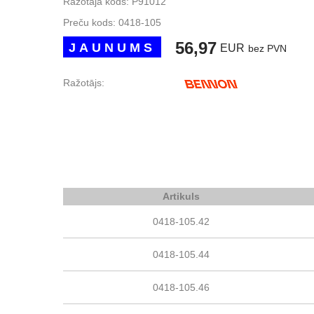
Ražotāja kods: P91012
Preču kods:
0418-105
56,97
JAUNUMS
EUR
bez PVN
Ražotājs:
Artikuls
0418-105.42
0418-105.44
0418-105.46