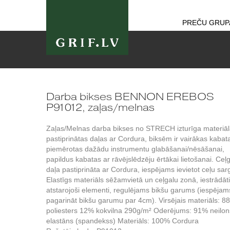
PREČU GRUP
Darba bikses BENNON EREBOS
P91012, zaļas/melnas
Zaļas/Melnas darba bikses no STRECH izturīga materiāl
pastiprinātas daļas ar Cordura, biksēm ir vairākas kabat
piemērotas dažādu instrumentu glabāšanai/nēsāšanai,
papildus kabatas ar rāvējslēdzēju ērtākai lietošanai. Ceļ
daļa pastiprināta ar Cordura, iespējams ievietot ceļu sar
Elastīgs materiāls sēžamvietā un ceļgalu zonā, iestrādāti
atstarojoši elementi, regulējams bikšu garums (iespējam
pagarināt bikšu garumu par 4cm). Virsējais materiāls: 8
poliesters 12% kokvilna 290g/m² Oderējums: 91% neilo
elastāns (spandekss) Materiāls: 100% Cordura