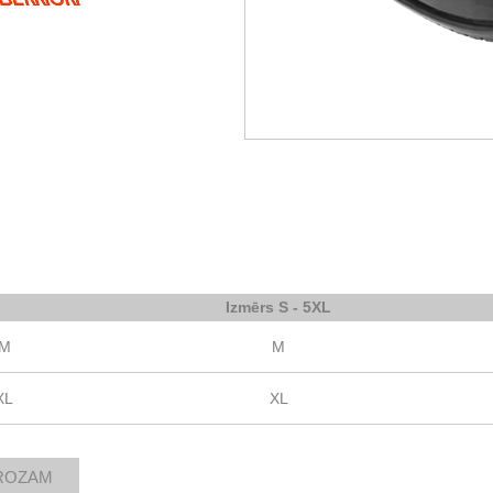
Izmērs S - 5XL
.M
M
XL
XL