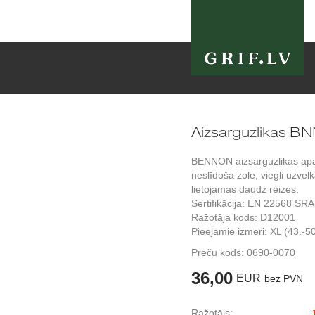
Aizsarguzlikas B
BENNON aizsarguzlikas apav
neslīdoša zole, viegli uzvel
lietojamas daudz reizes.
Sertifikācija: EN 22568 SRA
Ražotāja kods: D12001
Pieejamie izmēri: XL (43.-50
Preču kods:
0690-0070
36,00
EUR
bez PVN
Ražotājs: