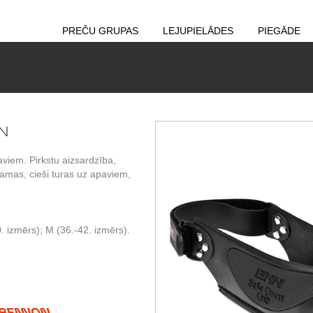
PREČU GRUPAS
LEJUPIELĀDES
PIEGĀDE
NN
iem. Pirkstu aizsardzība,
kamas, cieši turas uz apaviem,
. izmērs); M (36.-42. izmērs).