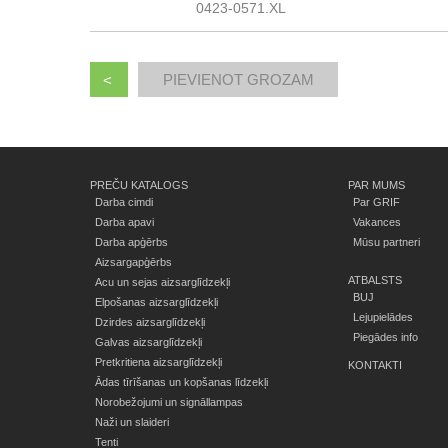
0423-0571.XL
<
PREČU KATALOGS
PAR MUMS
Darba cimdi
Par GRIF
Darba apavi
Vakances
Darba apģērbs
Mūsu partneri
Aizsargapģērbs
ATBALSTS
Acu un sejas aizsarglīdzekļi
BUJ
Elpošanas aizsarglīdzekļi
Lejupielādes
Dzirdes aizsarglīdzekļi
Piegādes info
Galvas aizsarglīdzekļi
Pretkritiena aizsarglīdzekļi
KONTAKTI
Ādas tīrīšanas un kopšanas līdzekļi
Norobežojumi un signāllampas
Naži un slaideri
Tenti