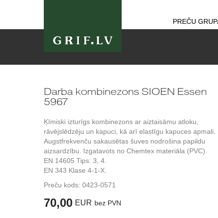
PREČU GRUP
Darba kombinezons SIOEN Essen
5967
Ķīmiski izturīgs kombinezons ar aiztaisāmu atloku,
rāvējslēdzēju un kapuci, kā arī elastīgu kapuces apmali.
Augstfrekvenču sakausētas šuves nodrošina papildu
aizsardzību. Izgatavots no Chemtex materiāla (PVC).
EN 14605 Tips: 3, 4.
EN 343 Klase 4-1-X.
Preču kods:
0423-0571
70,00
EUR
bez PVN