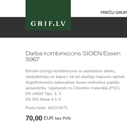
PREČU GRUP
Darba kombinezons SIOEN Essen
5967
Ķīmiski izturīgs kombinezons ar aiztaisāmu atloku,
rāvējslēdzēju un kapuci, kā arī elastīgu kapuces apmali.
Augstfrekvenču sakausētas šuves nodrošina papildu
aizsardzību. Izgatavots no Chemtex materiāla (PVC).
EN 14605 Tips: 3, 4.
EN 343 Klase 4-1-X.
Preču kods:
0423-0571
70,00
EUR
bez PVN