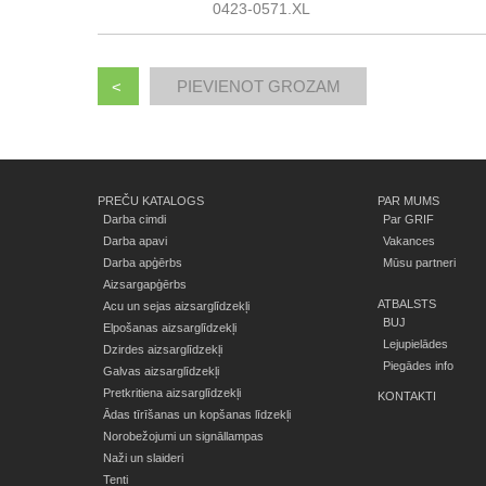
0423-0571.XL
<
PREČU KATALOGS
PAR MUMS
Darba cimdi
Par GRIF
Darba apavi
Vakances
Darba apģērbs
Mūsu partneri
Aizsargapģērbs
ATBALSTS
Acu un sejas aizsarglīdzekļi
BUJ
Elpošanas aizsarglīdzekļi
Lejupielādes
Dzirdes aizsarglīdzekļi
Piegādes info
Galvas aizsarglīdzekļi
Pretkritiena aizsarglīdzekļi
KONTAKTI
Ādas tīrīšanas un kopšanas līdzekļi
Norobežojumi un signāllampas
Naži un slaideri
Tenti