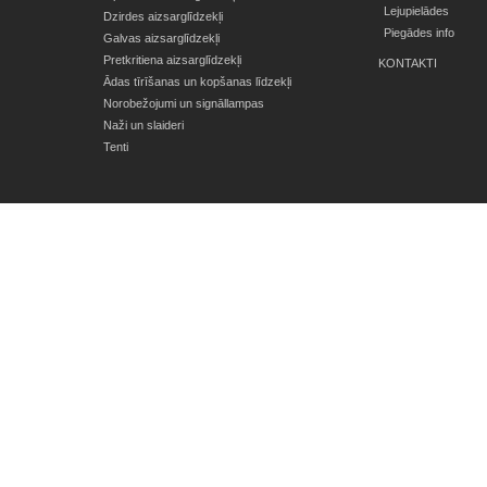
Lejupielādes
Dzirdes aizsarglīdzekļi
Piegādes info
Galvas aizsarglīdzekļi
Pretkritiena aizsarglīdzekļi
KONTAKTI
Ādas tīrīšanas un kopšanas līdzekļi
Norobežojumi un signāllampas
Naži un slaideri
Tenti