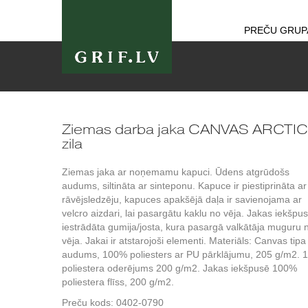
PREČU GRUP
Ziemas darba jaka CANVAS ARCTIC
zila
Ziemas jaka ar noņemamu kapuci. Ūdens atgrūdošs
audums, siltināta ar sinteponu. Kapuce ir piestiprināta ar
rāvējsledzēju, kapuces apakšējā daļa ir savienojama ar
velcro aizdari, lai pasargātu kaklu no vēja. Jakas iekšpus
iestrādāta gumija/josta, kura pasargā valkātāja muguru 
vēja. Jakai ir atstarojoši elementi. Materiāls: Canvas tipa
audums, 100% poliesters ar PU pārklājumu, 205 g/m2.
poliestera oderējums 200 g/m2. Jakas iekšpusē 100%
poliestera flīss, 200 g/m2.
Preču kods:
0402-0790