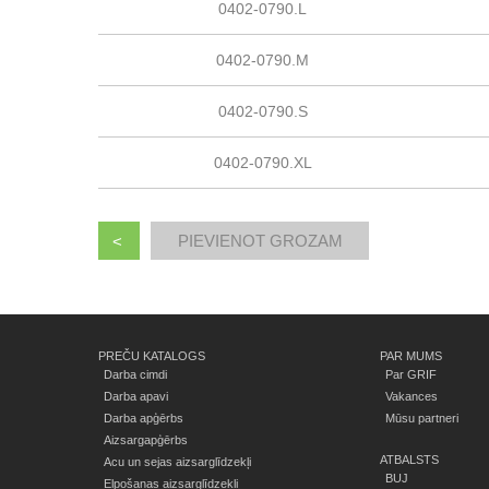
0402-0790.L
0402-0790.M
0402-0790.S
0402-0790.XL
<
PREČU KATALOGS
PAR MUMS
Darba cimdi
Par GRIF
Darba apavi
Vakances
Darba apģērbs
Mūsu partneri
Aizsargapģērbs
ATBALSTS
Acu un sejas aizsarglīdzekļi
BUJ
Elpošanas aizsarglīdzekļi