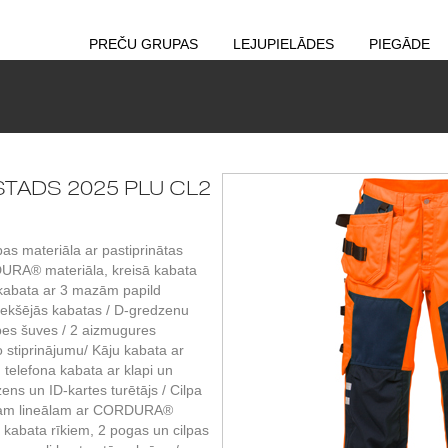
PREČU GRUPAS
LEJUPIELĀDES
PIEGĀDE
ISTADS 2025 PLU CL2
as materiāla ar pastiprinātas
URA® materiāla, kreisā kabata
 kabata ar 3 mazām papild
riekšējās kabatas / D-gredzenu
rpes šuves / 2 aizmugures
o stiprinājumu/ Kāju kabata ar
, telefona kabata ar klapi un
ens un ID-kartes turētājs / Cilpa
jam lineālam ar CORDURA®
 kabata rīkiem, 2 pogas un cilpas