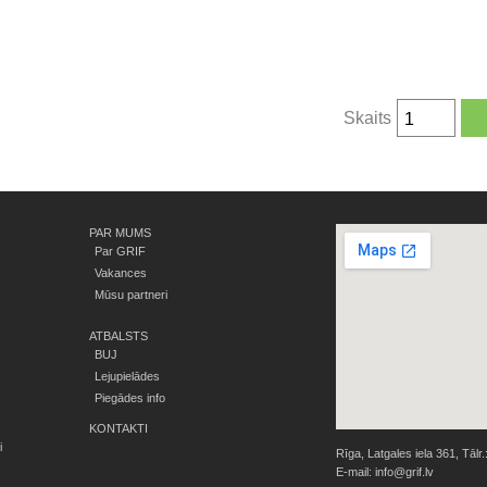
Skaits
PAR MUMS
Par GRIF
Vakances
Mūsu partneri
ATBALSTS
BUJ
Lejupielādes
Piegādes info
KONTAKTI
i
Rīga, Latgales iela 361, Tālr.
E-mail:
info@grif.lv