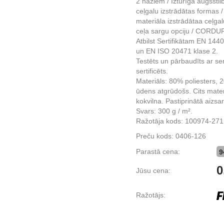
2 nažiem / Izturīga augšstil
ceļgalu izstrādātas formas
materiāla izstrādātaa ceļga
ceļa sargu opciju / CORDURA
Atbilst Sertifikātam EN 14
un EN ISO 20471 klase 2.
Testēts un pārbaudīts ar s
sertificēts.
Materiāls: 80% poliesters, 
ūdens atgrūdošs. Cits mater
kokvilna. Pastiprinātā aizs
Svars: 300 g / m².
Ražotāja kods: 100974-271
Preču kods:
0406-126
Parastā cena:
9
0
Jūsu cena:
Ražotājs: