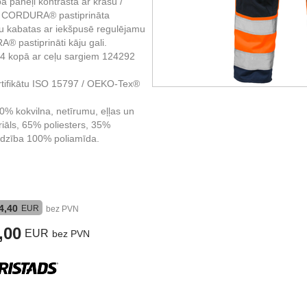
ba paneļi kontrastā ar krāsu /
 / CORDURA® pastiprināta
lu kabatas ar iekšpusē regulējamu
® pastiprināti kāju gali.
404 kopā ar ceļu sargiem 124292
ertifikātu ISO 15797 / OEKO-Tex®
20% kokvilna, netīrumu, eļļas un
iāls, 65% poliesters, 35%
ardzība 100% poliamīda.
4,40
EUR
bez PVN
,00
EUR
bez PVN