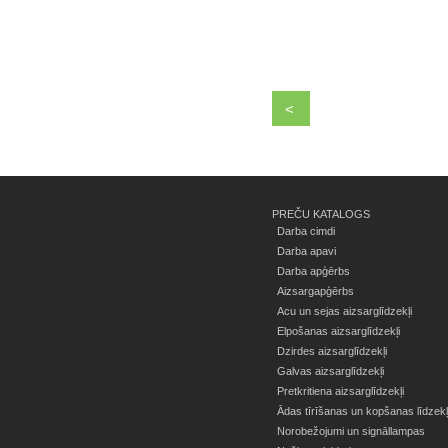
<
PREČU KATALOGS
Darba cimdi
Darba apavi
Darba apģērbs
Aizsargapģērbs
Acu un sejas aizsarglīdzekļi
Elpošanas aizsarglīdzekļi
Dzirdes aizsarglīdzekļi
Galvas aizsarglīdzekļi
Pretkritiena aizsarglīdzekļi
Ādas tīrīšanas un kopšanas līdzekļ
Norobežojumi un signāllampas