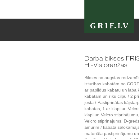
Darba bikses FR
Hi-Vis oranžas
Bikses no augstas redzamīb
izturības kabatām no CORD
ar papildus kabatu un labā
kabatām un rīku cilpu / 2 p
josta / Pastiprinātas kājsta
kabatas, 1 ar klapi un Velcr
klapi un Velcro stiprinājumu
Velcro stiprinājums, D-gredz
āmurim / kabata salokāma
materiāla pastiprinājumu un