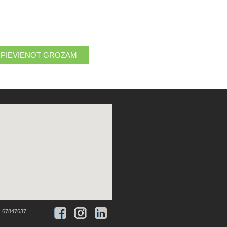
:
67847637