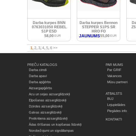
Darba kurpes BNN
Darba kurpes Bennon
Da
0763031050 REBEL
STEPPER S1PS SR
Z5
S1P ESD
HRO FO
JAUNUMS
58,00
55,00
EUR
EUR
1
2
3
4
5
6
>>
PREČU KATALOGS
PAR MUMS
Darba cimdi
Par GRIF
Darba apavi
Vakances
Darba apģērbs
Mūsu partneri
Aizsargapģērbs
ATBALSTS
Acu un sejas aizsarglīdzekļi
BUJ
Elpošanas aizsarglīdzekļi
Lejupielādes
Dzirdes aizsarglīdzekļi
Piegādes info
Galvas aizsarglīdzekļi
Pretkritiena aizsarglīdzekļi
KONTAKTI
Ādas tīrīšanas un kopšanas līdzekļi
Norobežojumi un signāllampas