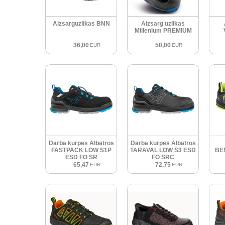
Aizsarguzlikas BNN
Aizsarg uzlikas
Millenium PREMIUM
36,00
50,00
EUR
EUR
Darba kurpes Albatros
Darba kurpes Albatros
FASTPACK LOW S1P
TARAVAL LOW S3 ESD
BE
ESD FO SR
FO SRC
65,47
72,75
EUR
EUR