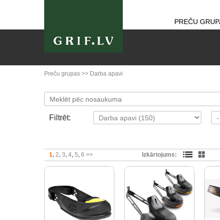
PREČU GRUP
Preču grupas
>>
Darba apavi
Filtrēt:
1
2
3
4
5
6
>>
Izkārtojums: