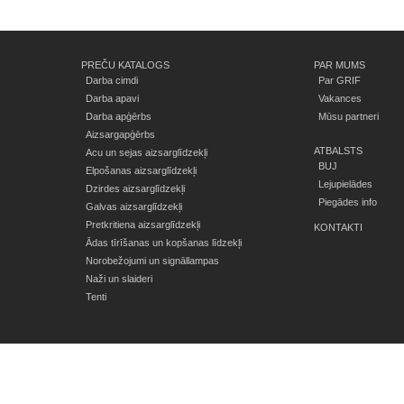
PREČU KATALOGS
PAR MUMS
Darba cimdi
Par GRIF
Darba apavi
Vakances
Darba apģērbs
Mūsu partneri
Aizsargapģērbs
ATBALSTS
Acu un sejas aizsarglīdzekļi
BUJ
Elpošanas aizsarglīdzekļi
Lejupielādes
Dzirdes aizsarglīdzekļi
Piegādes info
Galvas aizsarglīdzekļi
Pretkritiena aizsarglīdzekļi
KONTAKTI
Ādas tīrīšanas un kopšanas līdzekļi
Norobežojumi un signāllampas
Naži un slaideri
Tenti