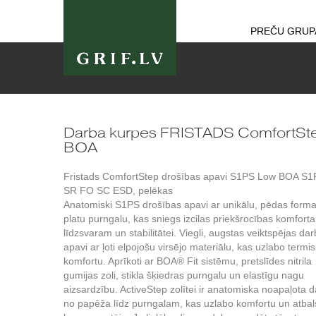
PREČU GRUP
Darba kurpes FRISTADS ComfortSt
BOA
Fristads ComfortStep drošības apavi S1PS Low BOA S1
SR FO SC ESD, pelēkas
Anatomiski S1PS drošības apavi ar unikālu, pēdas form
platu purngalu, kas sniegs izcilas priekšrocības komfort
līdzsvaram un stabilitātei. Viegli, augstas veiktspējas da
apavi ar ļoti elpojošu virsējo materiālu, kas uzlabo termi
komfortu. Aprīkoti ar BOA® Fit sistēmu, pretslīdes nitrila
gumijas zoli, stikla šķiedras purngalu un elastīgu nagu
aizsardzību. ActiveStep zolītei ir anatomiska noapaļota d
no papēža līdz purngalam, kas uzlabo komfortu un atbal