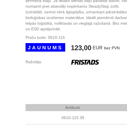
ķermeņa stāju. Ja lielāko dienas daļu pavadāt stāvot, var
nomainīt pret atsevišķi nopērkamo SteadyStep zolīti.
Izstrādāti, ņemot vērā ilgtspējību, izmantojot pārstrādāt
bioloģiskas izcelsmes materiālus. Ideāli piemēroti darba
telpās loģistikā, noliktavās un vieglajā ražošanā. Bez me
un ESD apstiprināti.
Preču kods:
0610-115
123,00
JAUNUMS
EUR
bez PVN
Ražotājs:
Artikuls
0610-115.39