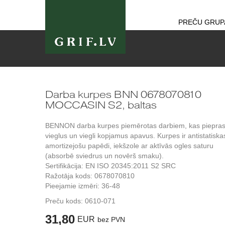
PREČU GRUP
Darba kurpes BNN 0678070810
MOCCASIN S2, baltas
BENNON darba kurpes piemērotas darbiem, kas piepra
vieglus un viegli kopjamus apavus. Kurpes ir antistatiska
amortizejošu papēdi, iekšzole ar aktīvās ogles saturu
(absorbē sviedrus un novērš smaku).
Sertifikācija: EN ISO 20345:2011 S2 SRC
Ražotāja kods: 0678070810
Pieejamie izmēri: 36-48
Preču kods:
0610-071
31,80
EUR
bez PVN