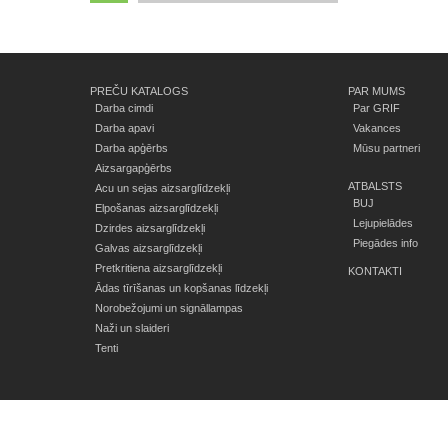
PREČU KATALOGS
PAR MUMS
Darba cimdi
Par GRIF
Darba apavi
Vakances
Darba apģērbs
Mūsu partneri
Aizsargapģērbs
ATBALSTS
Acu un sejas aizsarglīdzekļi
BUJ
Elpošanas aizsarglīdzekļi
Lejupielādes
Dzirdes aizsarglīdzekļi
Piegādes info
Galvas aizsarglīdzekļi
Pretkritiena aizsarglīdzekļi
KONTAKTI
Ādas tīrīšanas un kopšanas līdzekļi
Norobežojumi un signāllampas
Naži un slaideri
Tenti