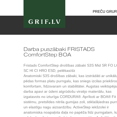
PREČU GRUP
Darba puszābaki FRISTADS
ComfortStep BOA
Fristads ComfortStep drošības zābaki S3S Mid SR FO 
SC HI CI HRO ESD, pelēkas/dz
Anatomiski S3S drošības zābaki, kas izstrādāti ar unikāl
pēdas formas platu purngalu, kas sniegs izcilas priekšro
komfortam, līdzsvaram un stabilitātei. Augstas veiktspēja
darba apavi ar ūdeni atgrūdošu virsējo materiālu, kas
izgatavots no izturīga CORDURA®. Aprīkoti ar BOA® Fit
sistēmu, pretslīdes nitrila gumijas zoli, stiklašķiedras pu
un elastīgu nagu aizsardzību. ActiveStep iekšzolei ir
anatomiska noapaļota daļa no papēža līdz purngalam, k