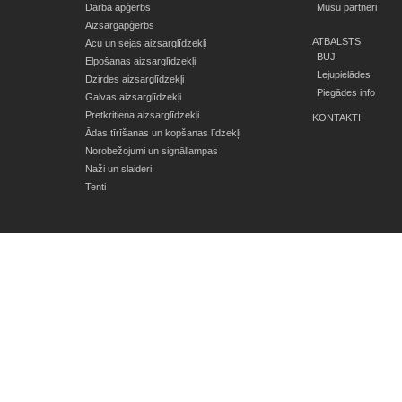
Darba apģērbs
Mūsu partneri
Aizsargapģērbs
ATBALSTS
Acu un sejas aizsarglīdzekļi
BUJ
Elpošanas aizsarglīdzekļi
Lejupielādes
Dzirdes aizsarglīdzekļi
Piegādes info
Galvas aizsarglīdzekļi
Pretkritiena aizsarglīdzekļi
KONTAKTI
Ādas tīrīšanas un kopšanas līdzekļi
Norobežojumi un signāllampas
Naži un slaideri
Tenti