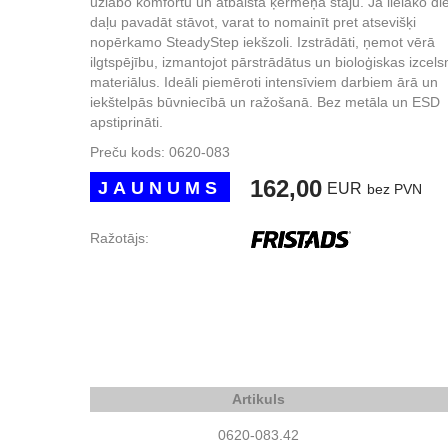
uzlabo komfortu un atbalsta ķermeņa stāju. Ja lielāko di
daļu pavadāt stāvot, varat to nomainīt pret atsevišķi
nopērkamo SteadyStep iekšzoli. Izstrādāti, ņemot vērā
ilgtspējību, izmantojot pārstrādātus un bioloģiskas izcel
materiālus. Ideāli piemēroti intensīviem darbiem ārā un
iekštelpās būvniecībā un ražošanā. Bez metāla un ESD
apstiprināti.
Preču kods:
0620-083
162,00
JAUNUMS
EUR
bez PVN
Ražotājs:
Artikuls
0620-083.42