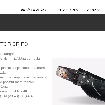
PREČU GRUPAS
LEJUPIELĀDES
PIEGĀDE
ISITOR SR FO
ja purngalu
ls alumīnija/titāna purngala
un pirkstu saspiešanas traumām
izdari
aviem (pat augstpapēžu apaviem)
 ar pašattīrošām radzēm
ēšanai
ēriem no 34 līdz 48
 - M (39-43) - L (44-48)