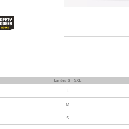
Izmērs S - 5XL
L
M
S