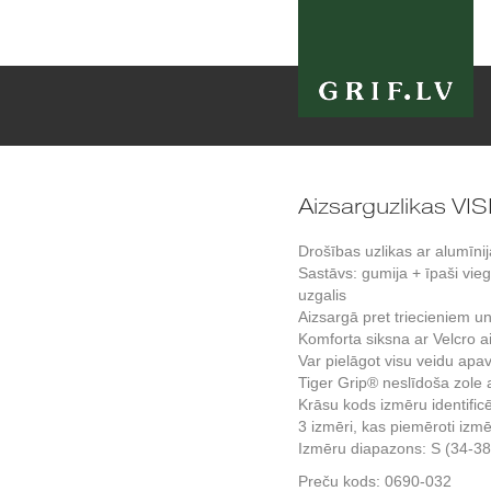
Aizsarguzlikas V
Drošības uzlikas ar alumīni
Sastāvs: gumija + īpaši vieg
uzgalis
Aizsargā pret triecieniem 
Komforta siksna ar Velcro a
Var pielāgot visu veidu ap
Tiger Grip® neslīdoša zole
Krāsu kods izmēru identific
3 izmēri, kas piemēroti izm
Izmēru diapazons: S (34-38)
Preču kods:
0690-032