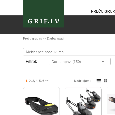
PREČU GRUP
Preču grupas
>>
Darba apavi
Filtrēt:
1
2
3
4
5
6
>>
Izkārtojums: