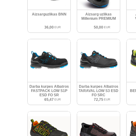
Aizsarguzlikas BNN
Aizsarg uzlikas
Millenium PREMIUM
36,00
50,00
EUR
EUR
Darba kurpes Albatros
Darba kurpes Albatros
FASTPACK LOW S1P
TARAVAL LOW S3 ESD
BE
ESD FO SR
FO SRC
65,47
72,75
EUR
EUR