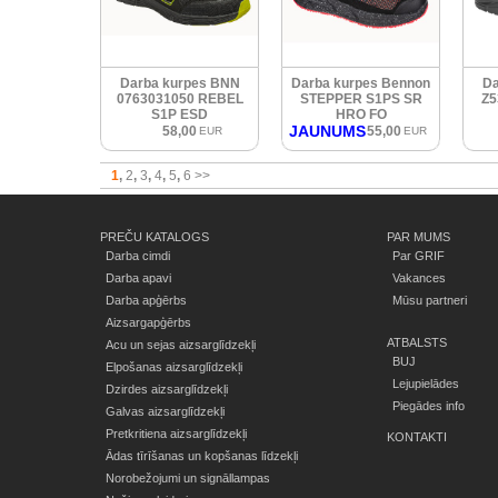
Darba kurpes BNN
Darba kurpes Bennon
Da
0763031050 REBEL
STEPPER S1PS SR
Z5
S1P ESD
HRO FO
JAUNUMS
58,00
55,00
EUR
EUR
1
2
3
4
5
6
>>
PREČU KATALOGS
PAR MUMS
Darba cimdi
Par GRIF
Darba apavi
Vakances
Darba apģērbs
Mūsu partneri
Aizsargapģērbs
ATBALSTS
Acu un sejas aizsarglīdzekļi
BUJ
Elpošanas aizsarglīdzekļi
Lejupielādes
Dzirdes aizsarglīdzekļi
Piegādes info
Galvas aizsarglīdzekļi
Pretkritiena aizsarglīdzekļi
KONTAKTI
Ādas tīrīšanas un kopšanas līdzekļi
Norobežojumi un signāllampas