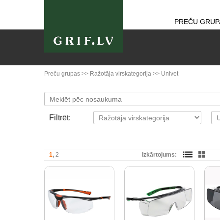
PREČU GRUP
Preču grupas
>>
Ražotāja virskategorija
>>
Univet
Filtrēt:
1
2
Izkārtojums: