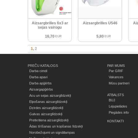
Aizsargbrilles 6x3 ar
Aizsargbrilles U546
Ai
sejas vairogu
16,70
5,80
EUR
EUR
1
2
PREČU KATALOGS
PAR MUMS
Darba cimdi
Par GRIF
Darba apavi
Vakances
Darba apģērbs
Mūsu partneri
Aizsargapģērbs
ATBALSTS
Acu un sejas aizsarglīdzekļi
BUJ
Elpošanas aizsarglīdzekļi
Lejupielādes
Dzirdes aizsarglīdzekļi
Piegādes info
Galvas aizsarglīdzekļi
Pretkritiena aizsarglīdzekļi
KONTAKTI
Ādas tīrīšanas un kopšanas līdzekļi
Norobežojumi un signāllampas