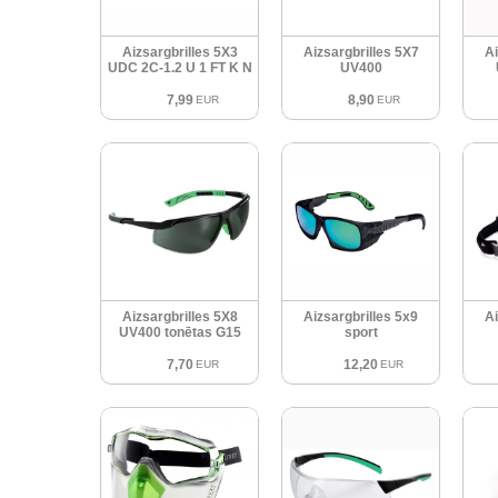
Aizsargbrilles 5X3
Aizsargbrilles 5X7
Ai
UDC 2C-1.2 U 1 FT K N
UV400
7,99
8,90
EUR
EUR
Aizsargbrilles 5X8
Aizsargbrilles 5x9
Ai
UV400 tonētas G15
sport
7,70
12,20
EUR
EUR