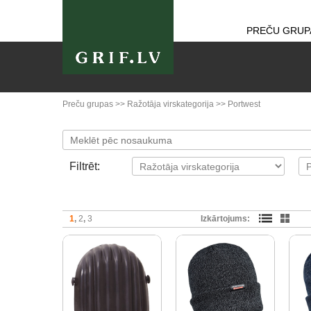
PREČU GRUP
Preču grupas
>>
Ražotāja virskategorija
>>
Portwest
Filtrēt:
1
2
3
Izkārtojums: