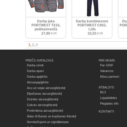
Darba jaka
Darba kombinezons
Da
PORTWEST TX10,
PORTWEST C802,
PORT
pelēka/oranža
t.zils
27,90
32,55
EUR
EUR
1
2
3
PREČU KATALOGS
PAR MUMS
Darba cimdi
Par GRIF
Darba apavi
Vakances
Darba apģērbs
Mūsu partneri
Aizsargapģērbs
ATBALSTS
Acu un sejas aizsarglīdzekļi
BUJ
Elpošanas aizsarglīdzekļi
Lejupielādes
Dzirdes aizsarglīdzekļi
Piegādes info
Galvas aizsarglīdzekļi
Pretkritiena aizsarglīdzekļi
KONTAKTI
Ādas tīrīšanas un kopšanas līdzekļi
Norobežojumi un signāllampas