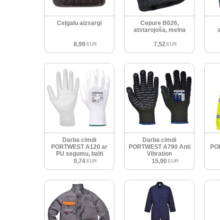
Ceļgalu aizsargi
Cepure B026,
atstarojoša, melna
a
8,99
7,52
EUR
EUR
Darba cimdi
Darba cimdi
PORTWEST A120 ar
PORTWEST A790 Anti
PO
PU segumu, balti
Vibration
0,74
15,90
EUR
EUR