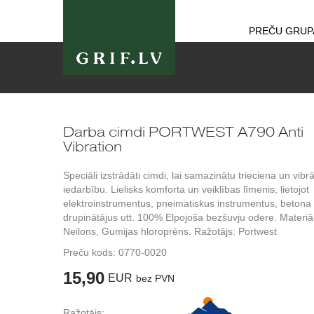
PREČU GRUP
Darba cimdi PORTWEST A790 Anti
Vibration
Speciāli izstrādāti cimdi, lai samazinātu trieciena un vibrā
iedarbību. Lielisks komforta un veiklības līmenis, lietojot
elektroinstrumentus, pneimatiskus instrumentus, betona
drupinātājus utt. 100% Elpojoša bezšuvju odere. Materiāl
Neilons, Gumijas hloroprēns. Ražotājs: Portwest
Preču kods:
0770-0020
15,90
EUR
bez PVN
Ražotājs: