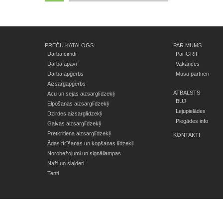
PREČU KATALOGS
PAR MUMS
Darba cimdi
Par GRIF
Darba apavi
Vakances
Darba apģērbs
Mūsu partneri
Aizsargapģērbs
ATBALSTS
Acu un sejas aizsarglīdzekļi
BUJ
Elpošanas aizsarglīdzekļi
Lejupielādes
Dzirdes aizsarglīdzekļi
Piegādes info
Galvas aizsarglīdzekļi
Pretkritiena aizsarglīdzekļi
KONTAKTI
Ādas tīrīšanas un kopšanas līdzekļi
Norobežojumi un signāllampas
Naži un slaideri
Tenti