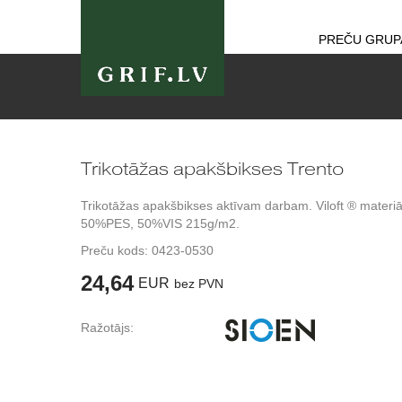
PREČU GRUP
Trikotāžas apakšbikses Trento
Trikotāžas apakšbikses aktīvam darbam. Viloft ® materiā
50%PES, 50%VIS 215g/m2.
Preču kods:
0423-0530
24,64
EUR
bez PVN
Ražotājs: