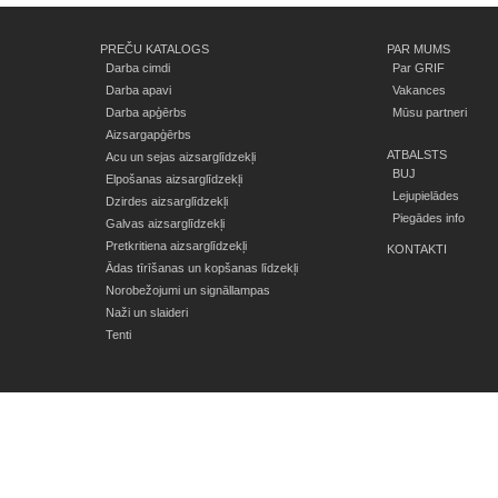
PREČU KATALOGS
PAR MUMS
Darba cimdi
Par GRIF
Darba apavi
Vakances
Darba apģērbs
Mūsu partneri
Aizsargapģērbs
ATBALSTS
Acu un sejas aizsarglīdzekļi
BUJ
Elpošanas aizsarglīdzekļi
Lejupielādes
Dzirdes aizsarglīdzekļi
Piegādes info
Galvas aizsarglīdzekļi
Pretkritiena aizsarglīdzekļi
KONTAKTI
Ādas tīrīšanas un kopšanas līdzekļi
Norobežojumi un signāllampas
Naži un slaideri
Tenti