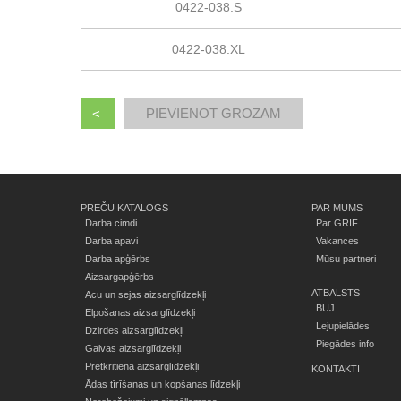
0422-038.S
0422-038.XL
<
PREČU KATALOGS
PAR MUMS
Darba cimdi
Par GRIF
Darba apavi
Vakances
Darba apģērbs
Mūsu partneri
Aizsargapģērbs
ATBALSTS
Acu un sejas aizsarglīdzekļi
BUJ
Elpošanas aizsarglīdzekļi
Lejupielādes
Dzirdes aizsarglīdzekļi
Piegādes info
Galvas aizsarglīdzekļi
Pretkritiena aizsarglīdzekļi
KONTAKTI
Ādas tīrīšanas un kopšanas līdzekļi